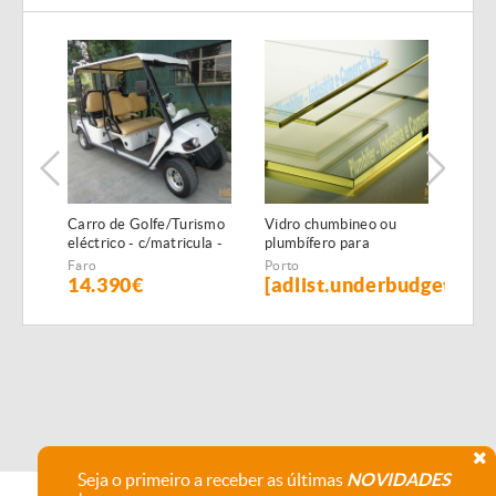
Carro de Golfe/Turismo
Vidro chumbineo ou
Chum
eléctrico - c/matricula -
plumbífero para
isol
6 PAX - NOVO
proteçao radiologica
x 1,
Faro
Porto
Port
14.390€
[adlist.underbudget]
[ad
Seja o primeiro a receber as últimas
NOVIDADES