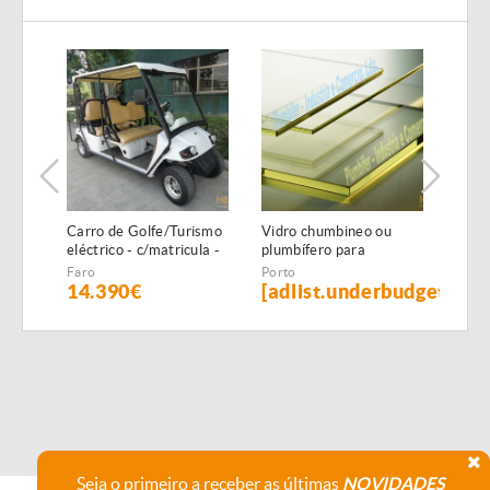
Carro de Golfe/Turismo
Vidro chumbineo ou
Chum
eléctrico - c/matricula -
plumbífero para
isol
6 PAX - NOVO
proteçao radiologica
x 1,
Faro
Porto
Port
14.390€
[adlist.underbudget]
[ad
Seja o primeiro a receber as últimas
NOVIDADES