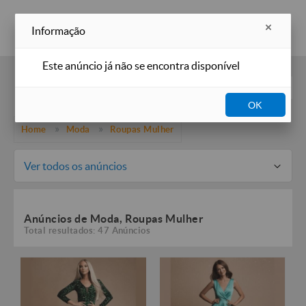
Inserir anúncio
Informação
Este anúncio já não se encontra disponível
Filtros
OK
Home
Moda
Roupas Mulher
Ver todos os anúncios
Anúncios de Moda, Roupas Mulher
Total resultados: 47 Anúncios