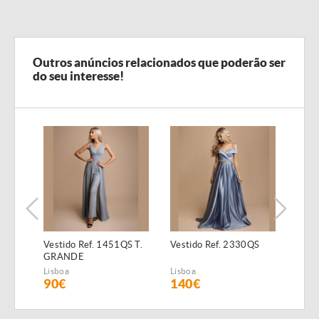
Outros anúncios relacionados que poderão ser
do seu interesse!
Vestido Ref. 1451QS T.
Vestido Ref. 2330QS
Vest
GRANDE
Lisboa
Lisboa
Lisbo
90€
140€
12