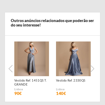
Outros anúncios relacionados que poderão ser
do seu interesse!
Vestido Ref. 1451QS T.
Vestido Ref. 2330QS
Vest
GRANDE
Lisboa
Lisboa
Lisbo
90€
140€
12