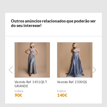
Outros anúncios relacionados que poderão ser
do seu interesse!
Vestido Ref. 1451QS T.
Vestido Ref. 2330QS
Vest
GRANDE
Lisboa
Lisboa
Lisbo
90€
140€
12