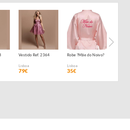
3
Vestido Ref. 2364
Robe ?Mãe do Noivo?
Robe ?A
Noiva?
Lisboa
Lisboa
Lisboa
79€
35€
35€