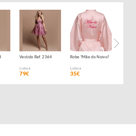
3
Vestido Ref. 2364
Robe ?Mãe do Noivo?
Robe ?A
Noiva?
Lisboa
Lisboa
Lisboa
79€
35€
35€