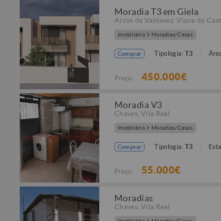
Moradia T3 em Giela
Arcos de Valdevez
,
Viana do Cast
Imobiliário
Moradias/Casas
Tipologia:
T3
Área
Comprar
450.000€
Preço:
Moradia V3
Chaves
,
Vila Real
Imobiliário
Moradias/Casas
Tipologia:
T3
Est
Comprar
55.000€
Preço:
Moradias
Chaves
,
Vila Real