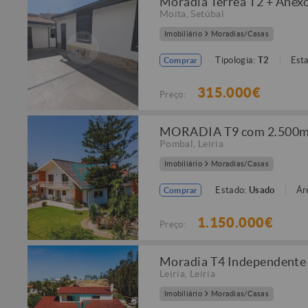
Moradia Térrea T2 + Anexo
Moita
,
Setúbal
Imobiliário
Moradias/Casas
Tipologia:
T2
Est
Comprar
315.000€
Preço:
MORADIA T9 com 2.500m² 
Pombal
,
Leiria
Imobiliário
Moradias/Casas
Estado:
Usado
Ár
Comprar
1.150.000€
Preço:
Moradia T4 Independente -
Leiria
,
Leiria
Imobiliário
Moradias/Casas