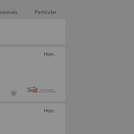
issionais
Particular
Hoje...
Hoje...