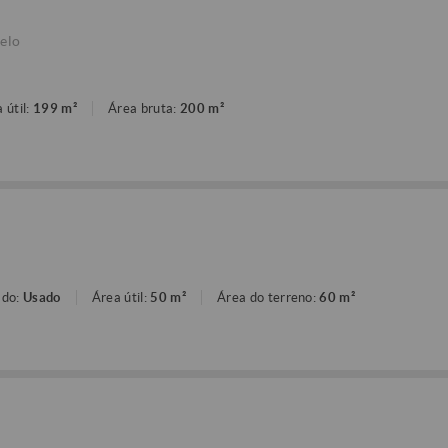
elo
 útil:
199 m²
Área bruta:
200 m²
ado:
Usado
Área útil:
50 m²
Área do terreno:
60 m²