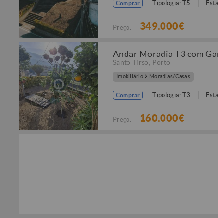
Tipologia:
T5
Est
Comprar
349.000€
Preço:
Andar Moradia T3 com Gara
Santo Tirso
,
Porto
Imobiliário
Moradias/Casas
Tipologia:
T3
Est
Comprar
160.000€
Preço: