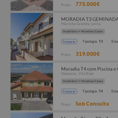
775.000€
Preço:
MORADIA T3 GEMINADA
Marinha Grande
,
Leiria
Imobiliário
Moradias/Casas
Tipologia:
T3
Est
Comprar
319.000€
Preço:
Moradia T4 com Piscina e
Valpaços
,
Vila Real
Imobiliário
Moradias/Casas
Tipologia:
T4
Est
Comprar
Sob Consulta
Preço: