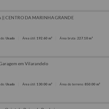
 || CENTRO DA MARINHA GRANDE
ado:
Usado
Área útil:
192.60 m²
Área bruta:
227.10 m²
 Garagem em Vilarandelo
ado:
Usado
Área útil:
130.00 m²
Área do terreno:
850.00 m²