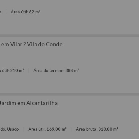
r
Área útil:
62 m²
em Vilar ? Vila do Conde
 útil:
210 m²
Área do terreno:
388 m²
Jardim em Alcantarilha
ado:
Usado
Área útil:
169.00 m²
Área bruta:
310.00 m²