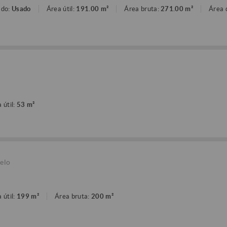
ado:
Usado
Área útil:
191.00 m²
Área bruta:
271.00 m²
Área 
 útil:
53 m²
elo
 útil:
199 m²
Área bruta:
200 m²