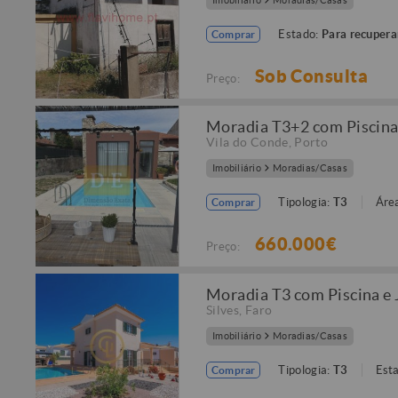
Imobiliário
Moradias/Casas
Estado:
Para recupera
Comprar
Sob Consulta
Preço:
Moradia T3+2 com Piscina 
Vila do Conde
,
Porto
Imobiliário
Moradias/Casas
Tipologia:
T3
Área
Comprar
660.000€
Preço:
Moradia T3 com Piscina e 
Silves
,
Faro
Imobiliário
Moradias/Casas
Tipologia:
T3
Est
Comprar