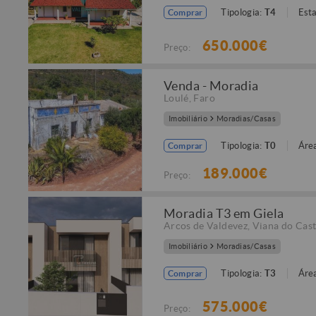
Tipologia:
T4
Est
Comprar
650.000€
Preço:
Venda - Moradia
Loulé
,
Faro
Imobiliário
Moradias/Casas
Tipologia:
T0
Área
Comprar
189.000€
Preço:
Moradia T3 em Giela
Arcos de Valdevez
,
Viana do Cast
Imobiliário
Moradias/Casas
Tipologia:
T3
Área
Comprar
575.000€
Preço: