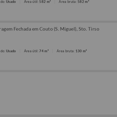
ado:
Usado
Área útil:
582 m²
Área bruta:
582 m²
gem Fechada em Couto (S. Miguel), Sto. Tirso
ado:
Usado
Área útil:
74 m²
Área bruta:
130 m²