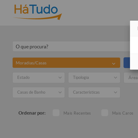
Moradias/Casas
To
Estado
Tipologia
Casas de Banho
Características
Ordenar por:
Mais Recentes
Mais Caros