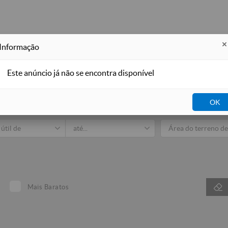
Informação
Este anúncio já não se encontra disponível
Imobiliá
OK
dos
Venda
Arrendar
Para Férias
Mais Baratos