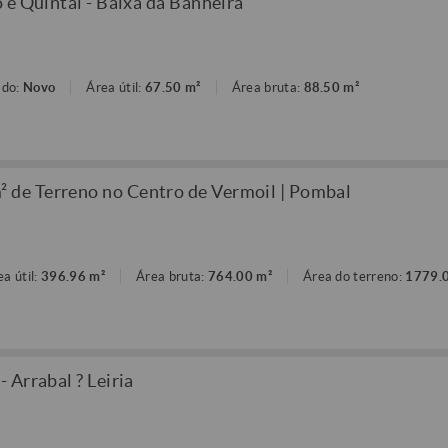
 e Quintal - Baixa da Banheira
ado:
Novo
Área útil:
67.50 m²
Área bruta:
88.50 m²
de Terreno no Centro de Vermoil | Pombal
ea útil:
396.96 m²
Área bruta:
764.00 m²
Área do terreno:
1779.
 Arrabal ? Leiria