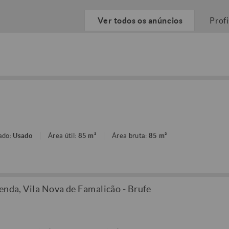
Ver todos os anúncios
Prof
ado:
Usado
Área útil:
85 m²
Área bruta:
85 m²
enda, Vila Nova de Famalicão - Brufe