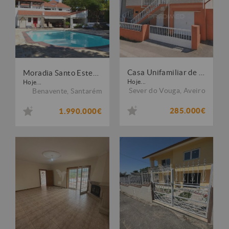
Casa Unifamiliar de 2 Pisos com Terraço em Paradela, Aveiro
Moradia Santo Estevão - Herdade do Zambujeiro
Hoje...
Hoje...
Sever do Vouga
,
Aveiro
Benavente
,
Santarém
285.000€
1.990.000€