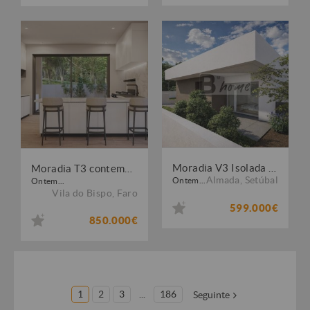
Moradia V3 Isolada de Arquitetura Moderna - Charneca de Caparica
Moradia T3 contemporânea nas Salema Villas, perto da praia
Almada
,
Setúbal
Ontem...
Ontem...
Vila do Bispo
,
Faro
599.000€
850.000€
1
2
3
...
186
Seguinte