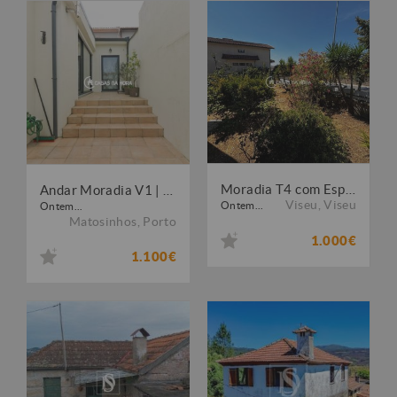
Moradia T4 com Espaço Exterior e Churrasqueira - Abraveses - Viseu
Andar Moradia V1 | Terraço Privativo | Matosinhos Centro
Viseu
,
Viseu
Ontem...
Ontem...
Matosinhos
,
Porto
1.000€
1.100€