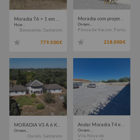
Moradia com projeto Aprovado na Aguçadoura
Moradia T6 + 1 em Benavente (B688)
Ontem...
Hoje...
Póvoa de Varzim
,
Porto
Benavente
,
Santarém
218.000€
779.500€
Andar Moradia T4 em Calendário, V. N. Famalicão
MORADIA V3 A 6 KMS DE FÁTIMA
Ontem...
Ontem...
Vila Nova de
Ourém
,
Santarém