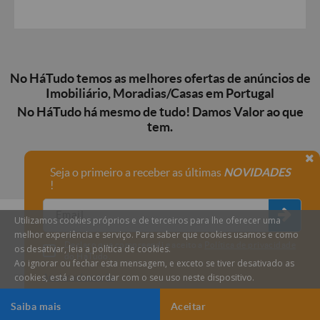
No HáTudo temos as melhores ofertas de anúncios de
Imobiliário, Moradias/Casas em Portugal
No HáTudo há mesmo de tudo! Damos Valor ao que
tem.
Seja o primeiro a receber as últimas
NOVIDADES
!
Utilizamos cookies próprios e de terceiros para lhe oferecer uma
melhor experiência e serviço. Para saber que cookies usamos e como
Declaro que compreendi e aceito a
Política de privacidade
os desativar, leia a política de cookies.
do HáTudo.
Ao ignorar ou fechar esta mensagem, e exceto se tiver desativado as
cookies, está a concordar com o seu uso neste dispositivo.
Anular subscrição
Saiba mais
Aceitar