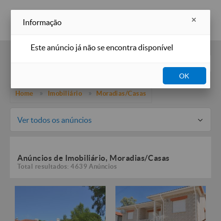
Inserir anúncio
Informação
Este anúncio já não se encontra disponível
Filtros
OK
Home
Imobiliário
Moradias/Casas
Ver todos os anúncios
Anúncios de Imobiliário, Moradias/Casas
Total resultados: 4639 Anúncios