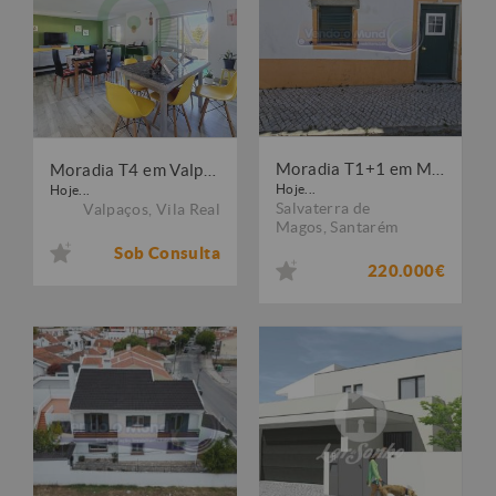
Moradia T1+1 em Muge (MG065)
Moradia T4 em Valpaços
Hoje...
Hoje...
Salvaterra de
Valpaços
,
Vila Real
Magos
,
Santarém
Sob Consulta
220.000€