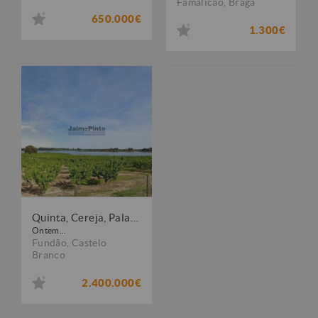
Famalicão
,
Braga
650.000€
1.300€
Quinta, Cereja, Palacete, frente Lago. Portugal, Castelo Branco, Fundão.
Ontem...
Fundão
,
Castelo
Branco
2.400.000€