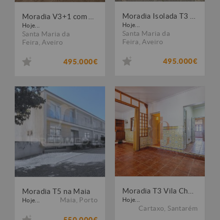
Moradia Isolada T3 com 2.860 m² de Terreno e Garagem em Santa Maria de Lamas ? Aveiro
Moradia V3+1 com Ampla Garagem, Terraço e Terreno Rústico em Canedo, Aveiro
Hoje...
Hoje...
Santa Maria da
Santa Maria da
Feira
,
Aveiro
Feira
,
Aveiro
495.000€
495.000€
Moradia T3 Vila Chã de Ourique
Moradia T5 na Maia
Maia
,
Porto
Hoje...
Hoje...
Cartaxo
,
Santarém
550.000€