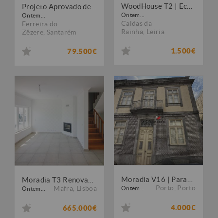
WoodHouse T2 | Eco-consciente | 5 min praia
Projeto Aprovado de 2 Moradias em Avecasta
Ontem...
Ontem...
Caldas da
Ferreira do
Rainha
,
Leiria
Zêzere
,
Santarém
1.500€
79.500€
Moradia V16 | Paranhos | Porto
Moradia T3 Renovada | Garagem | Ericeira
Porto
,
Porto
Mafra
,
Lisboa
Ontem...
Ontem...
4.000€
665.000€