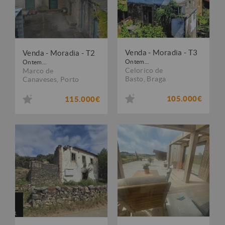
Venda - Moradia - T3
Venda - Moradia - T2
Ontem...
Ontem...
Celorico de
Marco de
Basto
,
Braga
Canaveses
,
Porto
105.000€
115.000€