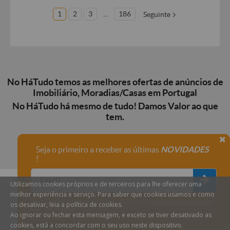
1
2
3
...
186
Seguinte
No HáTudo temos as melhores ofertas de anúncios de
Imobiliário, Moradias/Casas em Portugal
No HáTudo há mesmo de tudo! Damos Valor ao que
tem.
Seja o primeiro a receber as últimas
NOVIDADES
!
Utilizamos cookies próprios e de terceiros para lhe oferecer uma
melhor experiência e serviço. Para saber que cookies usamos e como
Declaro que compreendi e aceito a
Política de privacidade
os desativar, leia a política de cookies.
do HáTudo.
Ao ignorar ou fechar esta mensagem, e exceto se tiver desativado as
cookies, está a concordar com o seu uso neste dispositivo.
Anular subscrição