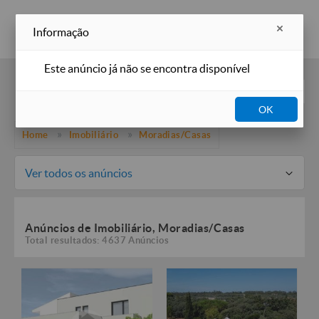
Inserir anúncio
Informação
Este anúncio já não se encontra disponível
Filtros
OK
Home
Imobiliário
Moradias/Casas
Ver todos os anúncios
Anúncios de Imobiliário, Moradias/Casas
Total resultados: 4637 Anúncios