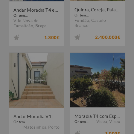
Quinta, Cereja, Palacete, frente Lago. Portugal, Castelo Branco, Fundão.
Andar Moradia T4 em Calendário, V. N. Famalicão
Ontem...
Ontem...
Fundão
,
Castelo
Vila Nova de
Branco
Famalicão
,
Braga
2.400.000€
1.300€
Moradia T4 com Espaço Exterior e Churrasqueira - Abraveses - Viseu
Andar Moradia V1 | Terraço Privativo | Matosinhos Centro
Viseu
,
Viseu
Ontem...
Ontem...
Matosinhos
,
Porto
1.000€