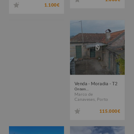
1.100€
Venda - Moradia - T2
Ontem...
Marco de
Canaveses
,
Porto
115.000€