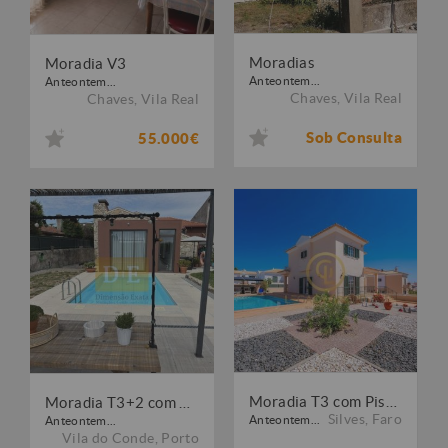
Moradias
Moradia V3
Anteontem...
Anteontem...
Chaves
,
Vila Real
Chaves
,
Vila Real
Sob Consulta
55.000€
Moradia T3 com Piscina e Jardim em Alcantarilha
Moradia T3+2 com Piscina em Vilar ? Vila do Conde
Silves
,
Faro
Anteontem...
Anteontem...
Vila do Conde
,
Porto