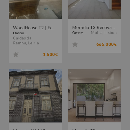
Moradia T3 Renovada | Garagem | Ericeira
WoodHouse T2 | Eco-consciente | 5 min praia
Mafra
,
Lisboa
Ontem...
Ontem...
Caldas da
Rainha
,
Leiria
665.000€
1.500€