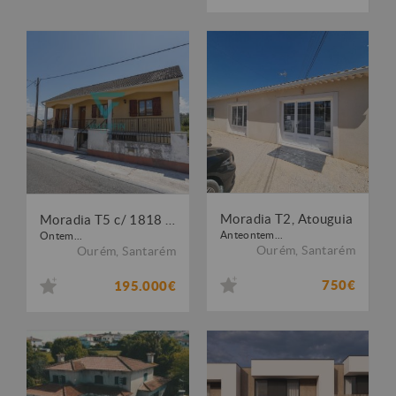
Moradia T2, Atouguia
Moradia T5 c/ 1818 m² de Terreno - CAXARIAS / OURÉM
Anteontem...
Ontem...
Ourém
,
Santarém
Ourém
,
Santarém
750€
195.000€