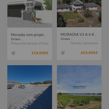
MORADIA V3 A 6 KMS DE FÁTIMA
Moradia com projeto Aprovado na Aguçadoura
Ontem...
Ontem...
Ourém
,
Santarém
Póvoa de Varzim
,
Porto
650.000€
218.000€