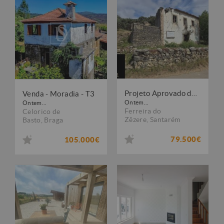
Projeto Aprovado de 2 Moradias em Avecasta
Venda - Moradia - T3
Ontem...
Ontem...
Ferreira do
Celorico de
Zêzere
,
Santarém
Basto
,
Braga
79.500€
105.000€