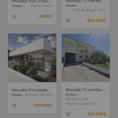
Moradia T3 contemporânea nas Salema Villas, perto da praia
Moradia V16 | Paranhos | Porto
Porto
,
Porto
Ontem...
Ontem...
Vila do Bispo
,
Faro
4.000€
850.000€
Moradia T4 em Marinhais (M834)
Moradia V3 Isolada de Arquitetura Moderna - Charneca de Caparica
Almada
,
Setúbal
Ontem...
Ontem...
Salvaterra de
Magos
,
Santarém
599.000€
320.000€