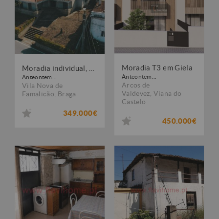
Moradia T3 em Giela
Moradia individual, para venda, Vila Nova de Famalicão - Brufe
Anteontem...
Anteontem...
Arcos de
Vila Nova de
Valdevez
,
Viana do
Famalicão
,
Braga
Castelo
349.000€
450.000€