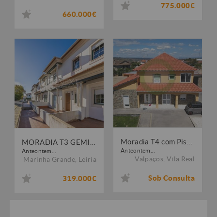
775.000€
660.000€
Moradia T4 com Piscina e Garagem em Vilarandelo
MORADIA T3 GEMINADA || CENTRO DA MARINHA GRANDE
Anteontem...
Anteontem...
Valpaços
,
Vila Real
Marinha Grande
,
Leiria
Sob Consulta
319.000€