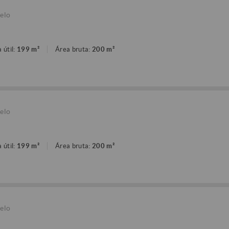
elo
 útil:
199 m²
Área bruta:
200 m²
elo
 útil:
199 m²
Área bruta:
200 m²
elo