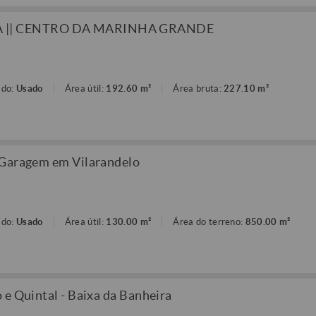
 || CENTRO DA MARINHA GRANDE
ado:
Usado
Área útil:
192.60 m²
Área bruta:
227.10 m²
 Garagem em Vilarandelo
ado:
Usado
Área útil:
130.00 m²
Área do terreno:
850.00 m²
 e Quintal - Baixa da Banheira