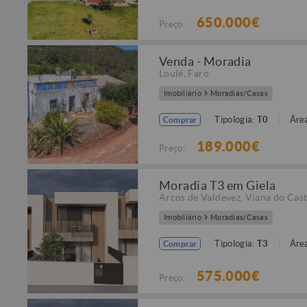
650.000€
Preço:
Venda - Moradia
Loulé
,
Faro
Imobiliário
Moradias/Casas
Tipologia:
T0
Área
Comprar
189.000€
Preço:
Moradia T3 em Giela
Arcos de Valdevez
,
Viana do Cast
Imobiliário
Moradias/Casas
Tipologia:
T3
Área
Comprar
575.000€
Preço: