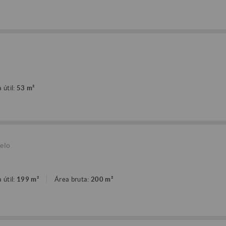
 útil:
53 m²
elo
 útil:
199 m²
Área bruta:
200 m²