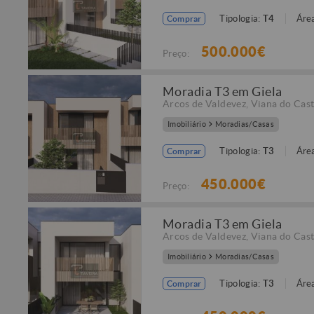
Tipologia:
T4
Área
Comprar
500.000€
Preço:
Moradia T3 em Giela
Arcos de Valdevez
,
Viana do Cast
Imobiliário
Moradias/Casas
Tipologia:
T3
Área
Comprar
450.000€
Preço:
Moradia T3 em Giela
Arcos de Valdevez
,
Viana do Cast
Imobiliário
Moradias/Casas
Tipologia:
T3
Área
Comprar