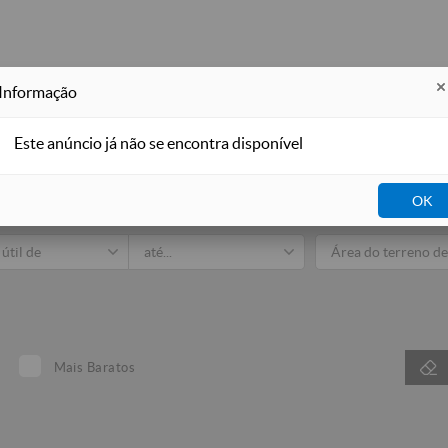
Informação
Este anúncio já não se encontra disponível
Imobiliá
OK
dos
Venda
Arrendar
Para Férias
Mais Baratos