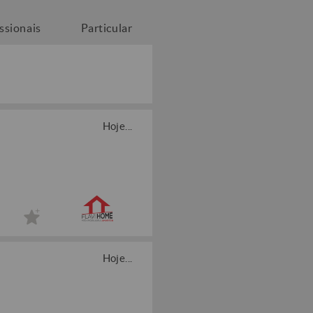
issionais
Particular
Hoje...
Hoje...