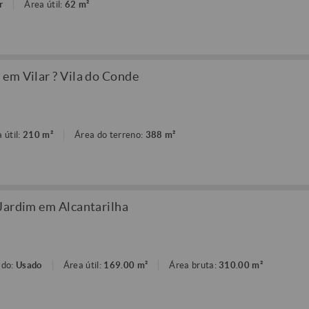
r
Área útil:
62 m²
em Vilar ? Vila do Conde
 útil:
210 m²
Área do terreno:
388 m²
Jardim em Alcantarilha
ado:
Usado
Área útil:
169.00 m²
Área bruta:
310.00 m²