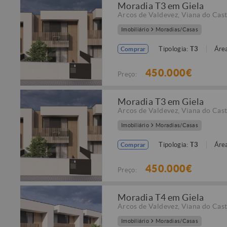
Moradia T3 em Giela
Arcos de Valdevez
,
Viana do Cast
Imobiliário
Moradias/Casas
Tipologia:
T3
Área
Comprar
450.000€
Preço:
Moradia T3 em Giela
Arcos de Valdevez
,
Viana do Cast
Imobiliário
Moradias/Casas
Tipologia:
T3
Área
Comprar
450.000€
Preço:
Moradia T4 em Giela
Arcos de Valdevez
,
Viana do Cast
Imobiliário
Moradias/Casas