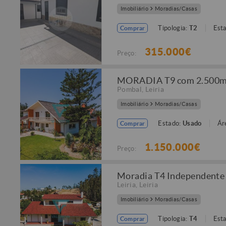
Imobiliário
Moradias/Casas
Tipologia:
T2
Est
Comprar
315.000€
Preço:
MORADIA T9 com 2.500m² 
Pombal
,
Leiria
Imobiliário
Moradias/Casas
Estado:
Usado
Ár
Comprar
1.150.000€
Preço:
Moradia T4 Independente -
Leiria
,
Leiria
Imobiliário
Moradias/Casas
Tipologia:
T4
Est
Comprar