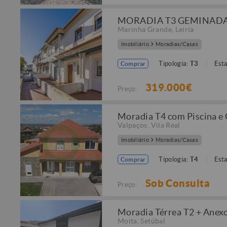
MORADIA T3 GEMINADA
Marinha Grande
,
Leiria
Imobiliário
Moradias/Casas
Tipologia:
T3
Est
Comprar
319.000€
Preço:
Moradia T4 com Piscina e
Valpaços
,
Vila Real
Imobiliário
Moradias/Casas
Tipologia:
T4
Est
Comprar
Sob Consulta
Preço:
Moradia Térrea T2 + Anexo
Moita
,
Setúbal