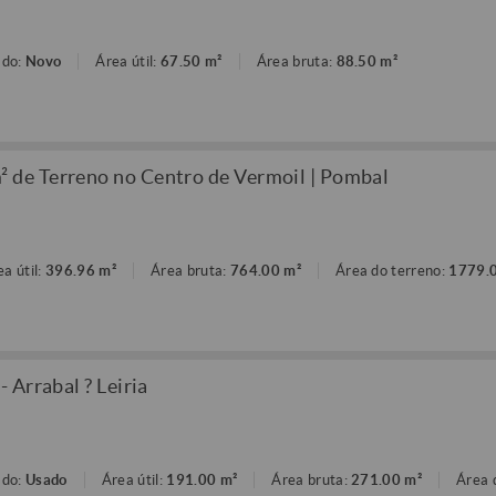
ado:
Novo
Área útil:
67.50 m²
Área bruta:
88.50 m²
de Terreno no Centro de Vermoil | Pombal
ea útil:
396.96 m²
Área bruta:
764.00 m²
Área do terreno:
1779.
 Arrabal ? Leiria
ado:
Usado
Área útil:
191.00 m²
Área bruta:
271.00 m²
Área 