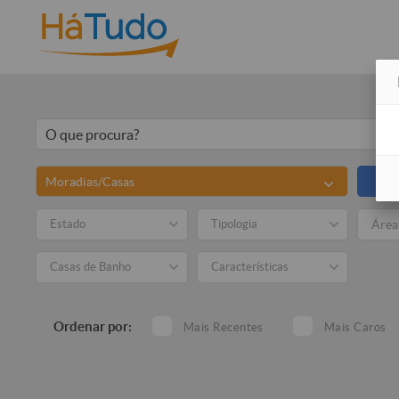
Moradias/Casas
To
Estado
Tipologia
Casas de Banho
Características
Ordenar por:
Mais Recentes
Mais Caros