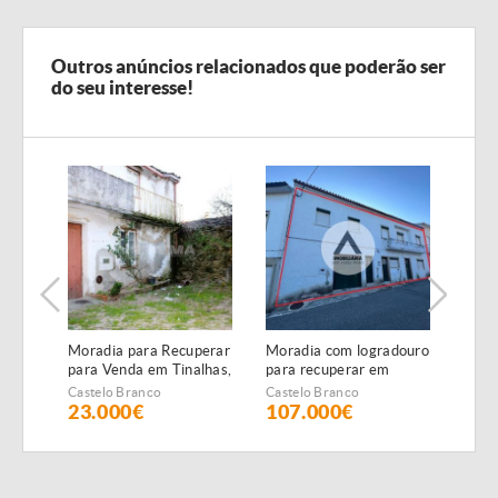
Outros anúncios relacionados que poderão ser
do seu interesse!
Moradia para Recuperar
Moradia com logradouro
Mora
para Venda em Tinalhas,
para recuperar em
vend
Castelo Branco
Póvoa Rio de Moinhos
Serr
Castelo Branco
Castelo Branco
Caste
23.000€
107.000€
22.