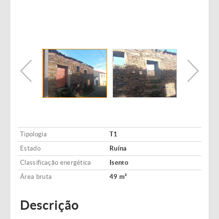
Tipologia
T1
Estado
Ruína
Classificação energética
Isento
Área bruta
49 m²
Descrição