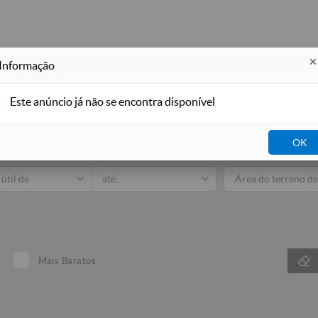
Informação
Este anúncio já não se encontra disponível
Imobiliá
OK
dos
Venda
Arrendar
Para Férias
Mais Baratos