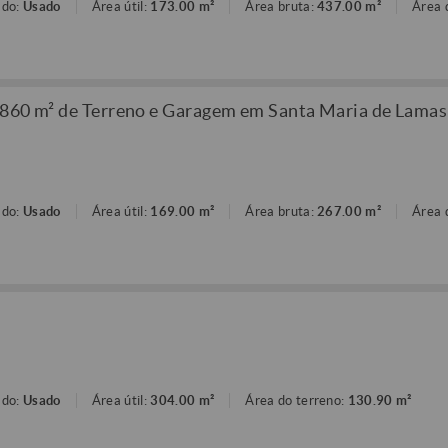
ado:
Usado
Área útil:
173.00 m²
Área bruta:
437.00 m²
Área 
.860 m² de Terreno e Garagem em Santa Maria de Lamas
ado:
Usado
Área útil:
169.00 m²
Área bruta:
267.00 m²
Área 
ado:
Usado
Área útil:
304.00 m²
Área do terreno:
130.90 m²