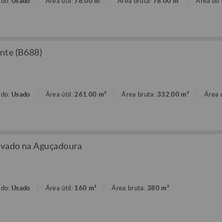
ado:
Usado
Área útil:
78.00 m²
Área bruta:
78.00 m²
Área do 
nte (B688)
ado:
Usado
Área útil:
261.00 m²
Área bruta:
332.00 m²
Área 
ovado na Aguçadoura
ado:
Usado
Área útil:
160 m²
Área bruta:
380 m²