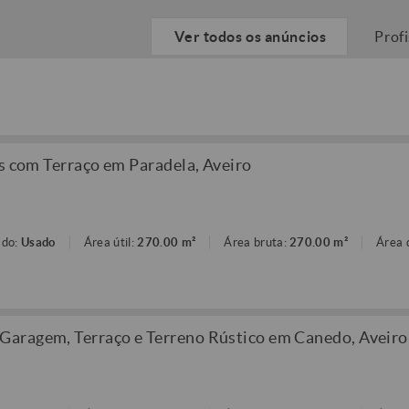
Ver todos os anúncios
Prof
os com Terraço em Paradela, Aveiro
ado:
Usado
Área útil:
270.00 m²
Área bruta:
270.00 m²
Área 
aragem, Terraço e Terreno Rústico em Canedo, Aveiro