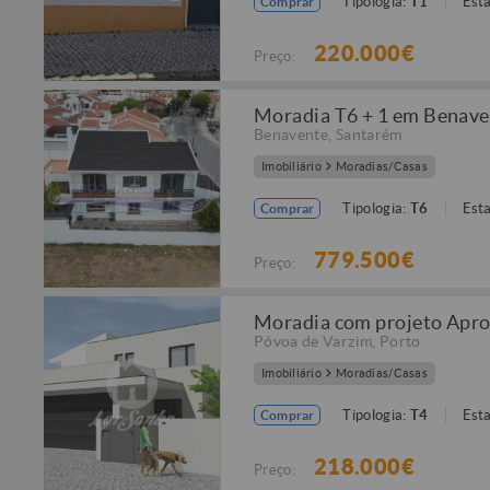
Tipologia:
T1
Est
Comprar
220.000€
Preço:
Moradia T6 + 1 em Benave
Benavente
,
Santarém
Imobiliário
Moradias/Casas
Tipologia:
T6
Est
Comprar
779.500€
Preço:
Moradia com projeto Apr
Póvoa de Varzim
,
Porto
Imobiliário
Moradias/Casas
Tipologia:
T4
Est
Comprar
218.000€
Preço: