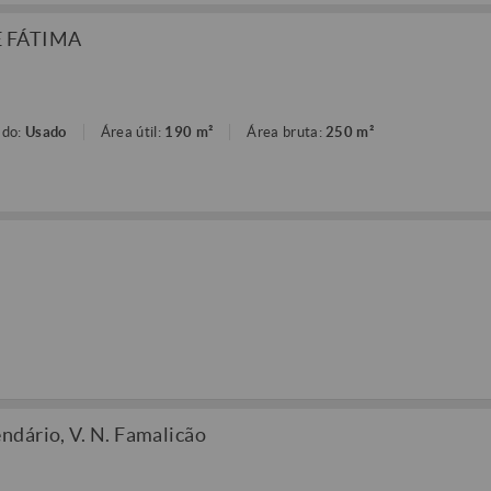
E FÁTIMA
ado:
Usado
Área útil:
190 m²
Área bruta:
250 m²
dário, V. N. Famalicão