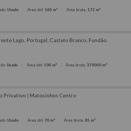
ado:
Usado
Área útil:
160 m²
Área bruta:
172 m²
frente Lago. Portugal, Castelo Branco, Fundão.
ado:
Usado
Área útil:
500 m²
Área bruta:
370000 m²
o Privativo | Matosinhos Centro
ado:
Usado
Área útil:
70 m²
Área bruta:
85 m²