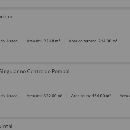
urique
ado:
Usado
Área útil:
92.48 m²
Área do terreno:
214.00 m²
Singular no Centro de Pombal
ado:
Usado
Área útil:
322.00 m²
Área bruta:
456.00 m²
Área 
uintal