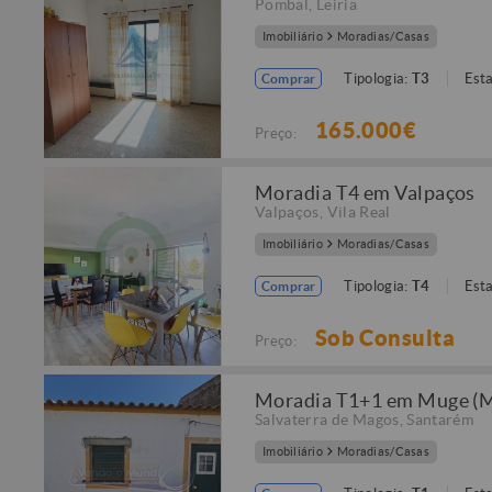
Pombal
,
Leiria
Imobiliário
Moradias/Casas
Tipologia:
T3
Est
Comprar
165.000€
Preço:
Moradia T4 em Valpaços
Valpaços
,
Vila Real
Imobiliário
Moradias/Casas
Tipologia:
T4
Est
Comprar
Sob Consulta
Preço:
Moradia T1+1 em Muge (
Salvaterra de Magos
,
Santarém
Imobiliário
Moradias/Casas