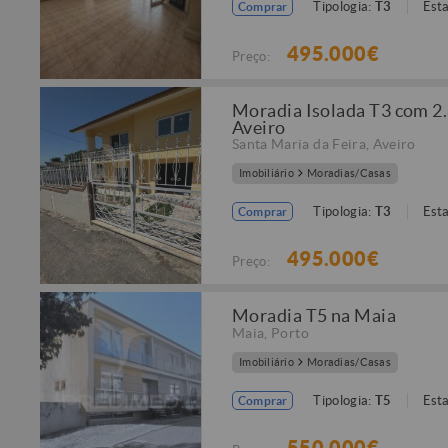
Tipologia:
T3
Est
Comprar
495.000€
Preço:
Moradia Isolada T3 com 2
Aveiro
Santa Maria da Feira
,
Aveiro
Imobiliário
Moradias/Casas
Tipologia:
T3
Est
Comprar
495.000€
Preço:
Moradia T5 na Maia
Maia
,
Porto
Imobiliário
Moradias/Casas
Tipologia:
T5
Est
Comprar
550.000€