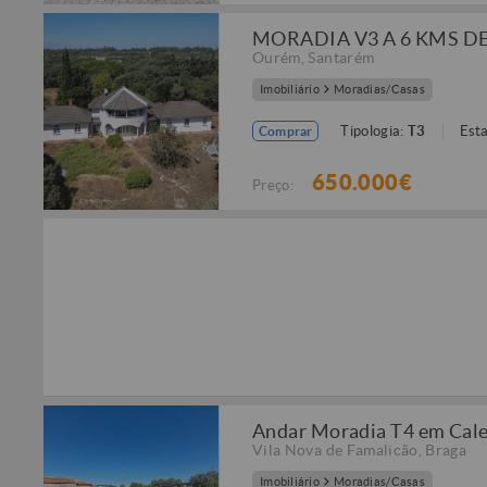
MORADIA V3 A 6 KMS D
Ourém
,
Santarém
Imobiliário
Moradias/Casas
Tipologia:
T3
Est
Comprar
650.000€
Preço:
Andar Moradia T4 em Calen
Vila Nova de Famalicão
,
Braga
Imobiliário
Moradias/Casas