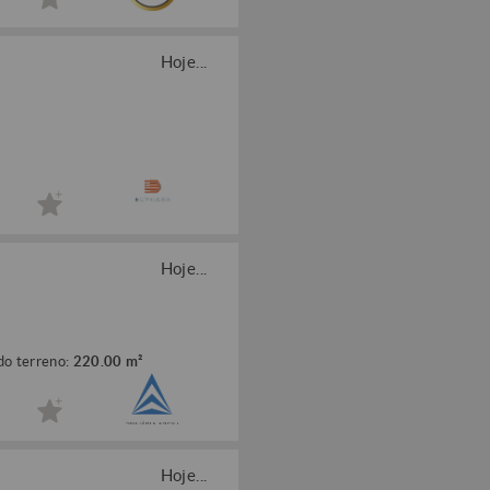
Hoje...
Hoje...
do terreno:
220.00 m²
Hoje...