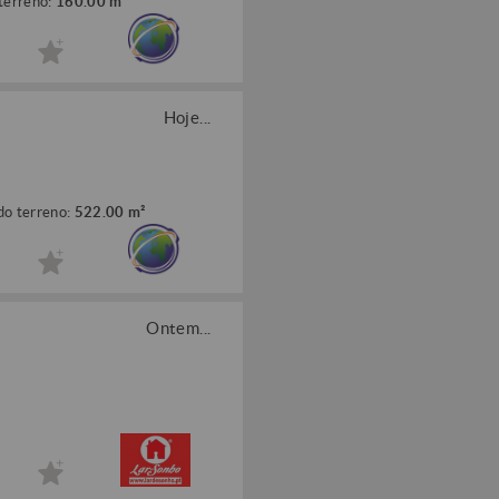
terreno:
160.00 m²
Hoje...
do terreno:
522.00 m²
Ontem...