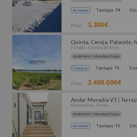
Tipologia:
T4
Est
Arrendar
1.300€
Preço:
Quinta, Cereja, Palacete, 
Fundão
,
Castelo Branco
Imobiliário
Moradias/Casas
Tipologia:
T5
Est
Comprar
2.400.000€
Preço:
Andar Moradia V1 | Terraç
Matosinhos
,
Porto
Imobiliário
Moradias/Casas
Tipologia:
T1
Est
Arrendar