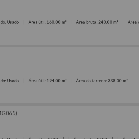
ado:
Usado
Área útil:
160.00 m²
Área bruta:
240.00 m²
Área 
ado:
Usado
Área útil:
194.00 m²
Área do terreno:
338.00 m²
MG065)