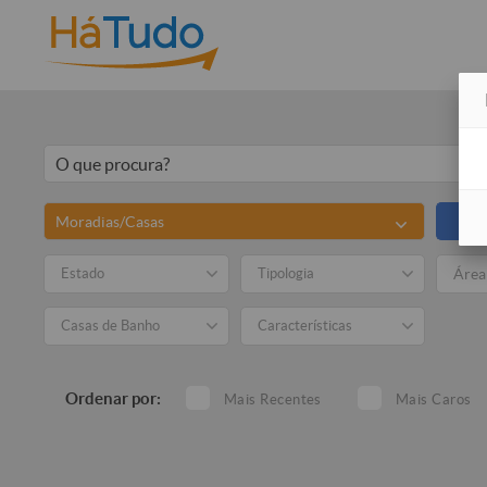
Moradias/Casas
To
Estado
Tipologia
Casas de Banho
Características
Ordenar por:
Mais Recentes
Mais Caros