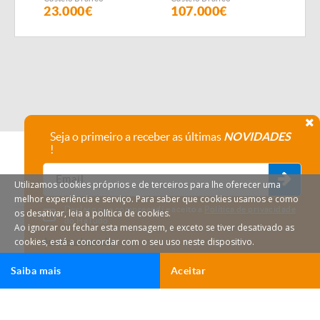
23.000€
107.000€
22.
Seja o primeiro a receber as últimas
NOVIDADES
!
Utilizamos cookies próprios e de terceiros para lhe oferecer uma
melhor experiência e serviço. Para saber que cookies usamos e como
Declaro que compreendi e aceito a
Política de privacidade
os desativar, leia a política de cookies.
do HáTudo.
Ao ignorar ou fechar esta mensagem, e exceto se tiver desativado as
cookies, está a concordar com o seu uso neste dispositivo.
Anular subscrição
Saiba mais
Aceitar
Ligar
Email
HáTudo © 2026 Todos os direitos reservados.