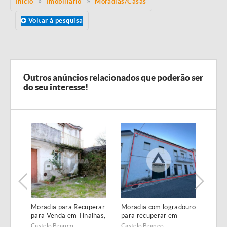
Início
Imobiliário
Moradias/Casas
Voltar à pesquisa
Outros anúncios relacionados que poderão ser
do seu interesse!
Moradia para Recuperar
Moradia com logradouro
Mora
para Venda em Tinalhas,
para recuperar em
vend
Castelo Branco
Póvoa Rio de Moinhos
Serr
Castelo Branco
Castelo Branco
Caste