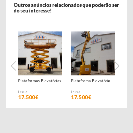
Outros anúncios relacionados que poderão ser
do seu interesse!
Plataformas Elevatórias
Plataforma Elevatória
Plac
(6,5 
Leiria
Leiria
Leiria
17.500€
17.500€
58