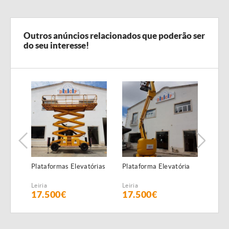
Outros anúncios relacionados que poderão ser
do seu interesse!
Plataformas Elevatórias
Plataforma Elevatória
Plac
(6,5 
Leiria
Leiria
Leiria
17.500€
17.500€
58