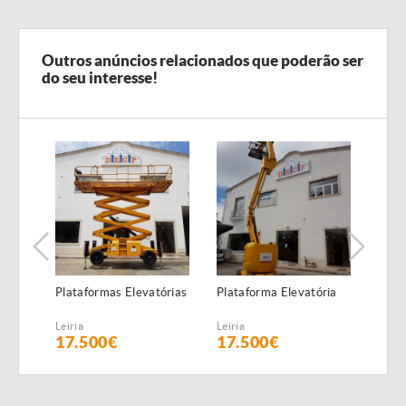
Outros anúncios relacionados que poderão ser
do seu interesse!
Plataformas Elevatórias
Plataforma Elevatória
Plac
(6,5 
Leiria
Leiria
Leiria
17.500€
17.500€
58