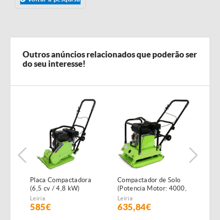
Outros anúncios relacionados que poderão ser
do seu interesse!
ria
Placa Compactadora
Compactador de Solo
Polid
(6,5 cv / 4,8 kW)
(Potencia Motor: 4000,
BG1
196cc)
Leiria
Leiria
Leiria
585€
635,84€
82