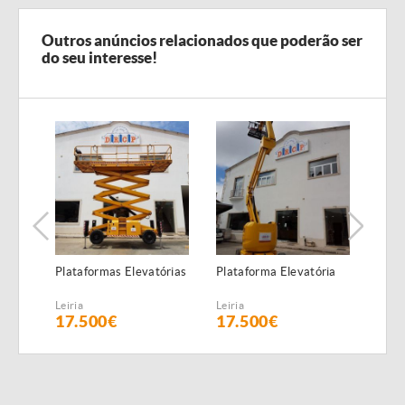
Outros anúncios relacionados que poderão ser
do seu interesse!
Plataformas Elevatórias
Plataforma Elevatória
Plac
(6,5 
Leiria
Leiria
Leiria
17.500€
17.500€
58