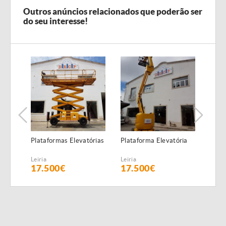
Outros anúncios relacionados que poderão ser
do seu interesse!
Plataformas Elevatórias
Plataforma Elevatória
Plac
(6,5 
Leiria
Leiria
Leiria
17.500€
17.500€
58