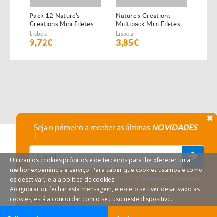
Pack 12 Nature's
Nature's Creations
Pack
Creations Mini Filetes
Multipack Mini Filetes
Creat
de Boi
de Peixe do Oceano e
de F
Lisboa
Lisboa
Lisbo
atum
9,72€
3,85€
10,
Seja o primeiro a receber as últimas
NOVIDADES
!
Utilizamos cookies próprios e de terceiros para lhe oferecer uma
melhor experiência e serviço. Para saber que cookies usamos e como
Declaro que compreendi e aceito a
Política de privacidade
os desativar, leia a política de cookies.
do HáTudo.
Ao ignorar ou fechar esta mensagem, e exceto se tiver desativado as
cookies, está a concordar com o seu uso neste dispositivo.
Anular subscrição