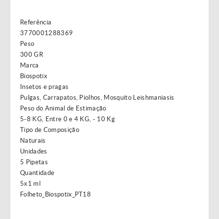
Referência
3770001288369
Peso
300 GR
Marca
Biospotix
Insetos e pragas
Pulgas, Carrapatos, Piolhos, Mosquito Leishmaniasis
Peso do Animal de Estimação
5-8 KG, Entre 0 e 4 KG, - 10 Kg
Tipo de Composição
Naturais
Unidades
5 Pipetas
Quantidade
5x1 ml
Folheto_Biospotix_PT18