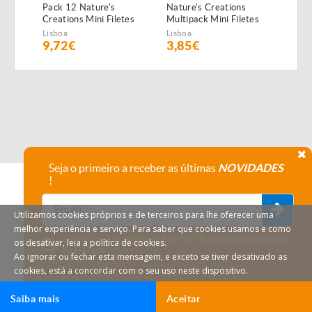
Pack 12 Nature's
Nature's Creations
Pack
Creations Mini Filetes
Multipack Mini Filetes
Creat
de Boi
de Peixe do Oceano e
de F
Lisboa
Lisboa
Lisbo
atum
9,72€
3,85€
10,
Seja o primeiro a receber as últimas
NOVIDADES
!
Utilizamos cookies próprios e de terceiros para lhe oferecer uma
melhor experiência e serviço. Para saber que cookies usamos e como
Declaro que compreendi e aceito a
Política de privacidade
os desativar, leia a política de cookies.
do HáTudo.
Ao ignorar ou fechar esta mensagem, e exceto se tiver desativado as
cookies, está a concordar com o seu uso neste dispositivo.
Anular subscrição
Saiba mais
Aceitar
Ligar
Email
HáTudo © 2026 Todos os direitos reservados.