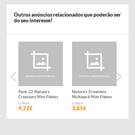
Outros anúncios relacionados que poderão ser
do seu interesse!
Pack 12 Nature's
Nature's Creations
Pack
Creations Mini Filetes
Multipack Mini Filetes
Creat
de Boi
de Peixe do Oceano e
de F
Lisboa
Lisboa
Lisbo
atum
9,72€
3,85€
10,