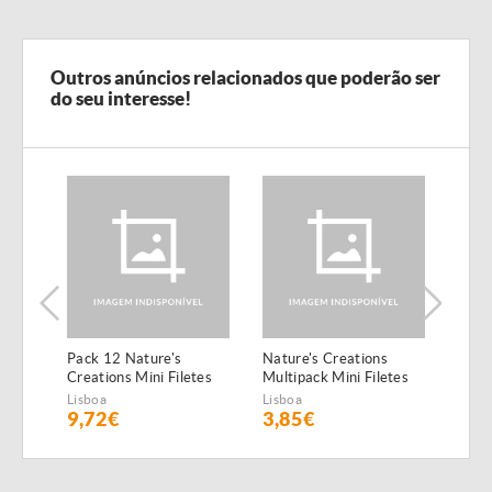
Outros anúncios relacionados que poderão ser
do seu interesse!
Pack 12 Nature's
Nature's Creations
Pack
Creations Mini Filetes
Multipack Mini Filetes
Creat
de Boi
de Peixe do Oceano e
de F
Lisboa
Lisboa
Lisbo
atum
9,72€
3,85€
10,