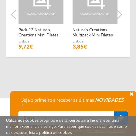
Pack 12 Nature's
Nature's Creations
Pack
Creations Mini Filetes
Multipack Mini Filetes
Creat
de Boi
de Peixe do Oceano e
de F
Lisboa
Lisboa
Lisbo
atum
9,72€
3,85€
10,
Seja o primeiro a receber as últimas
NOVIDADES
!
Utilizamos cookies próprios e de terceiros para lhe oferecer uma
melhor experiência e serviço. Para saber que cookies usamos e como
Declaro que compreendi e aceito a
Política de privacidade
os desativar, leia a política de cookies.
do HáTudo.