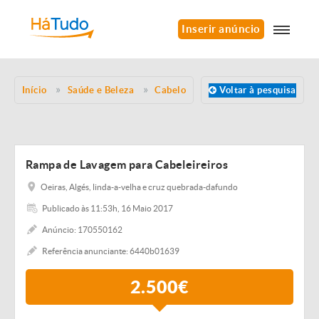
Inserir anúncio
Início
Saúde e Beleza
Cabelo
Voltar à pesquisa
Rampa de Lavagem para Cabeleireiros
Oeiras, Algés, linda-a-velha e cruz quebrada-dafundo
Publicado às 11:53h, 16 Maio 2017
Anúncio: 170550162
Referência anunciante: 6440b01639
2.500€