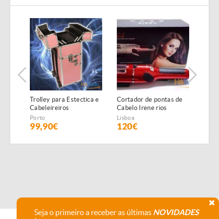
Trolley para Estectica e
Cortador de pontas de
Lupa
Cabeleireiros
Cabelo Irene rios
ampl
NOVAS
NOV
Porto
Lisboa
Lisbo
99,90€
120€
95
Seja o primeiro a receber as últimas
NOVIDADES