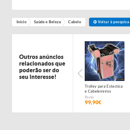
Início
Saúde e Beleza
Cabelo
Voltar à pesquisa
Outros anúncios
relacionados que
poderão ser do
seu interesse!
Trolley para Estectica
e Cabeleireiros
Porto
99,90€