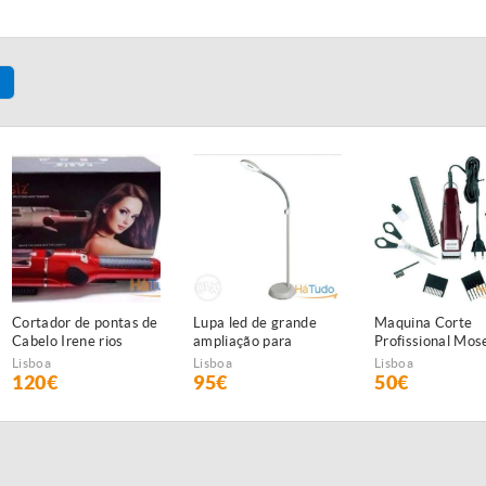
Cortador de pontas de
Lupa led de grande
Maquina Corte
Cabelo Irene rios
ampliação para
Profissional Mos
NOVAS
estética NOVA
1400 NOVA
Lisboa
Lisboa
Lisboa
120€
95€
50€