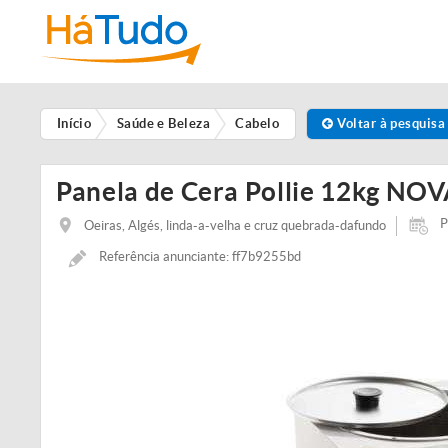
Início
Saúde e Beleza
Cabelo
Voltar à pesquisa
Panela de Cera Pollie 12kg NO
P
Oeiras, Algés, linda-a-velha e cruz quebrada-dafundo
Referência anunciante: ff7b9255bd