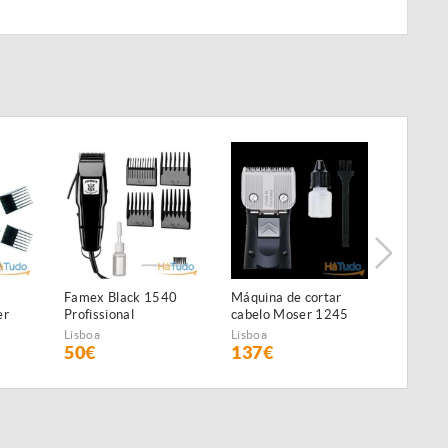
Famex Black 1540
Máquina de cortar
Marques
er
Profissional
cabelo Moser 1245
para tr
Class 45 NOVA
Lisboa
Lisboa
Lisboa
50€
137€
2.000