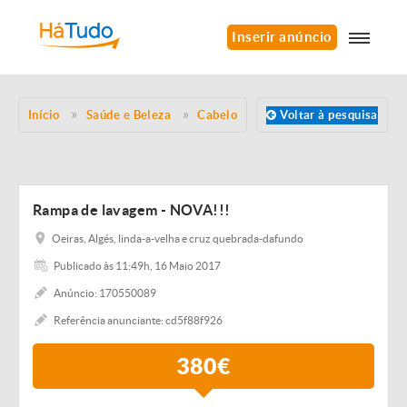
Inserir anúncio
Início
Saúde e Beleza
Cabelo
Voltar à pesquisa
Rampa de lavagem - NOVA!!!
Oeiras, Algés, linda-a-velha e cruz quebrada-dafundo
Publicado às 11:49h, 16 Maio 2017
Anúncio: 170550089
Referência anunciante: cd5f88f926
380€