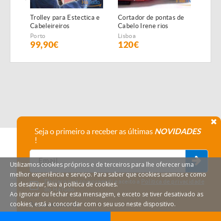
Trolley para Estectica e
Cortador de pontas de
Lupa
Cabeleireiros
Cabelo Irene rios
ampl
NOVAS
NOV
Porto
Lisboa
Lisbo
99,90€
120€
95
Seja o primeiro a receber as últimas
NOVIDADES
!
Utilizamos cookies próprios e de terceiros para lhe oferecer uma
melhor experiência e serviço. Para saber que cookies usamos e como
Declaro que compreendi e aceito a
Política de privacidade
os desativar, leia a política de cookies.
do HáTudo.
Ao ignorar ou fechar esta mensagem, e exceto se tiver desativado as
cookies, está a concordar com o seu uso neste dispositivo.
Anular subscrição