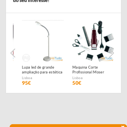
do seu interesse!
 de
Lupa led de grande
Maquina Corte
Fame
ampliação para estética
Profissional Moser
Profi
NOVA
1400 NOVA
Lisboa
Lisboa
Lisbo
95€
50€
50