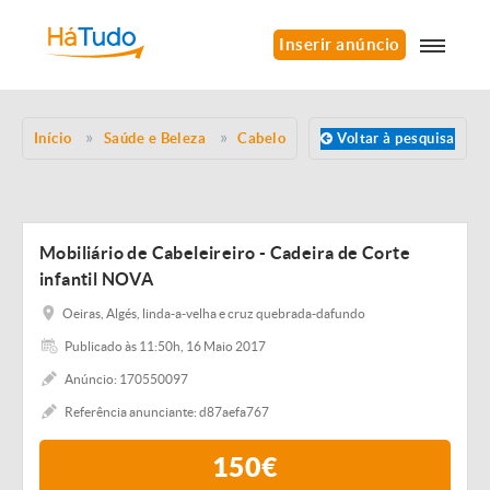
Inserir anúncio
Início
Saúde e Beleza
Cabelo
Voltar à pesquisa
Mobiliário de Cabeleireiro - Cadeira de Corte
infantil NOVA
Oeiras, Algés, linda-a-velha e cruz quebrada-dafundo
Publicado às 11:50h, 16 Maio 2017
Anúncio: 170550097
Referência anunciante: d87aefa767
150€