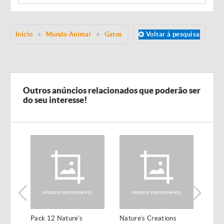
Início
Mundo Animal
Gatos
Voltar à pesquisa
Outros anúncios relacionados que poderão ser
do seu interesse!
Pack 12 Nature's
Nature's Creations
Pack