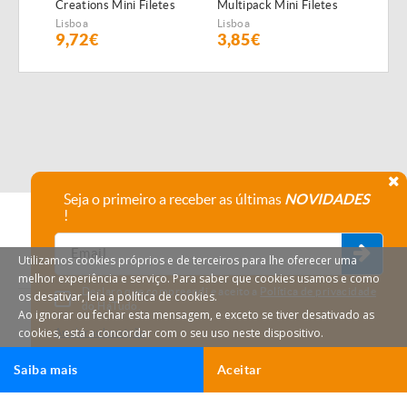
Creations Mini Filetes
Multipack Mini Filetes
Creat
de Boi
de Peixe do Oceano e
de F
Lisboa
Lisboa
Lisbo
atum
9,72€
3,85€
10,
Seja o primeiro a receber as últimas
NOVIDADES
!
Utilizamos cookies próprios e de terceiros para lhe oferecer uma
melhor experiência e serviço. Para saber que cookies usamos e como
Declaro que compreendi e aceito a
Política de privacidade
os desativar, leia a política de cookies.
do HáTudo.
Ao ignorar ou fechar esta mensagem, e exceto se tiver desativado as
cookies, está a concordar com o seu uso neste dispositivo.
Anular subscrição
Saiba mais
Aceitar
Ligar
Email
HáTudo © 2026 Todos os direitos reservados.