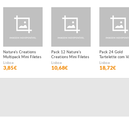
Nature's Creations
Pack 12 Nature's
Pack 24 Gold
Multipack Mini Filetes
Creations Mini Filetes
Tartelette com V
de Peixe do Oceano e
de Frango
Tomate
Lisboa
Lisboa
Lisboa
atum
3,85€
10,68€
18,72€