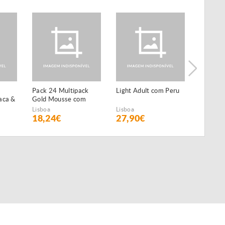
Pack 24 Multipack
Light Adult com Peru
Natural
aca &
Gold Mousse com
Salmão
Salmão
Lisboa
Lisboa
Lisboa
18,24€
27,90€
24,29