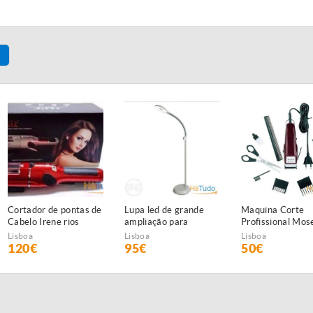
Cortador de pontas de
Lupa led de grande
Maquina Corte
Cabelo Irene rios
ampliação para
Profissional Mos
NOVAS
estética NOVA
1400 NOVA
Lisboa
Lisboa
Lisboa
120€
95€
50€