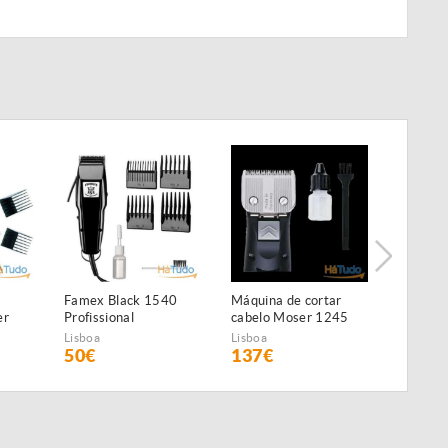
Famex Black 1540
Máquina de cortar
Marques
er
Profissional
cabelo Moser 1245
para tr
Class 45 NOVA
Lisboa
Lisboa
Lisboa
50€
137€
2.000