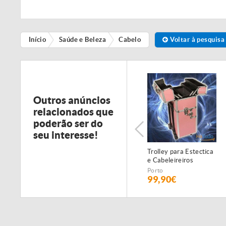
Início
Saúde e Beleza
Cabelo
Voltar à pesquisa
Outros anúncios
relacionados que
poderão ser do
seu interesse!
Trolley para Estectica
e Cabeleireiros
Porto
99,90€