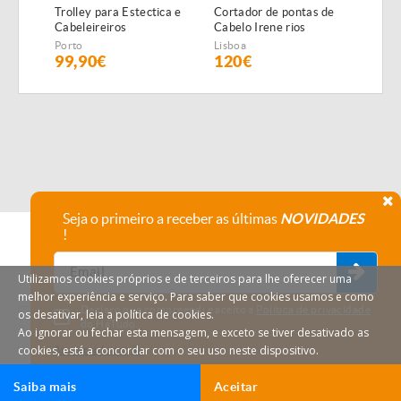
Trolley para Estectica e
Cortador de pontas de
Lupa
Cabeleireiros
Cabelo Irene rios
ampl
NOVAS
NOV
Porto
Lisboa
Lisbo
99,90€
120€
95
Seja o primeiro a receber as últimas
NOVIDADES
!
Utilizamos cookies próprios e de terceiros para lhe oferecer uma
melhor experiência e serviço. Para saber que cookies usamos e como
Declaro que compreendi e aceito a
Política de privacidade
os desativar, leia a política de cookies.
do HáTudo.
Ao ignorar ou fechar esta mensagem, e exceto se tiver desativado as
cookies, está a concordar com o seu uso neste dispositivo.
Anular subscrição
Saiba mais
Aceitar
Ligar
Email
HáTudo © 2026 Todos os direitos reservados.