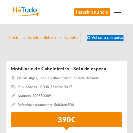
Inserir anúncio
Início
Saúde e Beleza
Cabelo
Voltar à pesquisa
Mobiliário de Cabeleireiro - Sofá de espera
Oeiras, Algés, linda-a-velha e cruz quebrada-dafundo
Publicado às 12:03h, 16 Maio 2017
Anúncio: 170550389
Referência anunciante: 5cb3e6e90b
390€