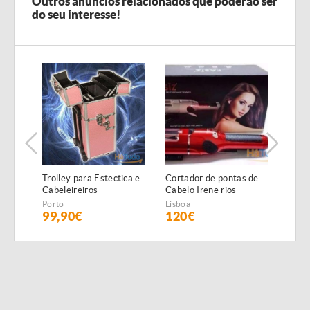
Outros anúncios relacionados que poderão ser
do seu interesse!
Trolley para Estectica e
Cortador de pontas de
Lupa
Cabeleireiros
Cabelo Irene rios
ampl
NOVAS
NOV
Porto
Lisboa
Lisbo
99,90€
120€
95