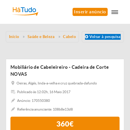
Inserir anúncio
Início
Saúde e Beleza
Cabelo
Voltar à pesquisa
Mobiliário de Cabeleireiro - Cadeira de Corte
NOVAS
Oeiras, Algés, linda-a-velha e cruz quebrada-dafundo
Publicado às 12:02h, 16 Maio 2017
Anúncio: 170550380
Referência anunciante: 108b8e13d8
360€