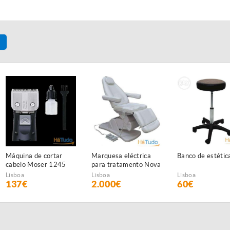
Máquina de cortar
Marquesa eléctrica
Banco de estétic
cabelo Moser 1245
para tratamento Nova
Class 45 NOVA
Lisboa
Lisboa
Lisboa
137€
2.000€
60€