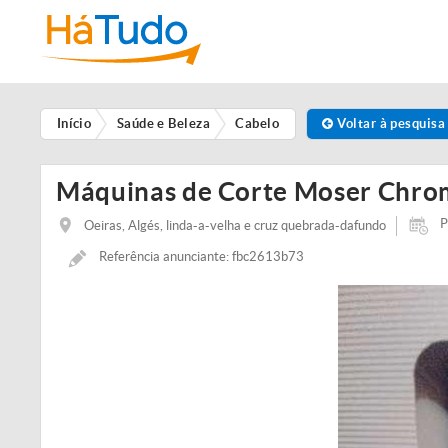
Início
Saúde e Beleza
Cabelo
Voltar à pesquisa
Máquinas de Corte Moser Chrom
P
Oeiras, Algés, linda-a-velha e cruz quebrada-dafundo
Referência anunciante: fbc2613b73