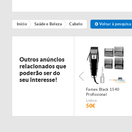
Início
Saúde e Beleza
Cabelo
Voltar à pesquisa
Outros anúncios
relacionados que
poderão ser do
seu interesse!
ed de grande
Maquina Corte
Famex Black 1540
ção para
Profissional Moser
Profissional
ca NOVA
1400 NOVA
Lisboa
Lisboa
50€
50€