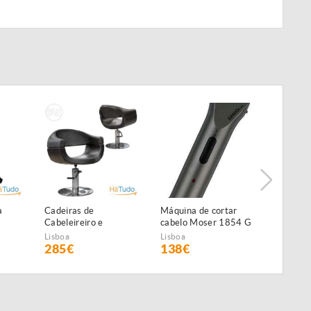
a
Cadeiras de
Máquina de cortar
Equipam
Cabeleireiro e
cabelo Moser 1854 G
estética
Estetica
Plus NOVA
PROFIS
Lisboa
Lisboa
Lisboa
Ultra-S
285€
138€
120€