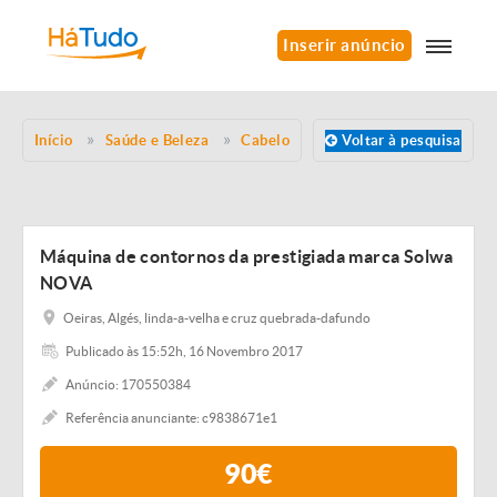
Inserir anúncio
Início
Saúde e Beleza
Cabelo
Voltar à pesquisa
Máquina de contornos da prestigiada marca Solwa
NOVA
Oeiras, Algés, linda-a-velha e cruz quebrada-dafundo
Publicado às 15:52h, 16 Novembro 2017
Anúncio: 170550384
Referência anunciante: c9838671e1
90€