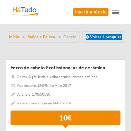
Inserir anúncio
Início
Saúde e Beleza
Cabelo
Voltar à pesquisa
Ferro de cabelo Profissional xs de cerâmica
Oeiras, Algés, linda-a-velha e cruz quebrada-dafundo
Publicado às 12:09h, 16 Maio 2017
Anúncio: 170550530
Referência anunciante: f449c9f2f4
10€