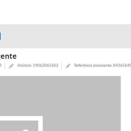
gente
3
Anúncio: 19062065602
Referência anunciante: 843656