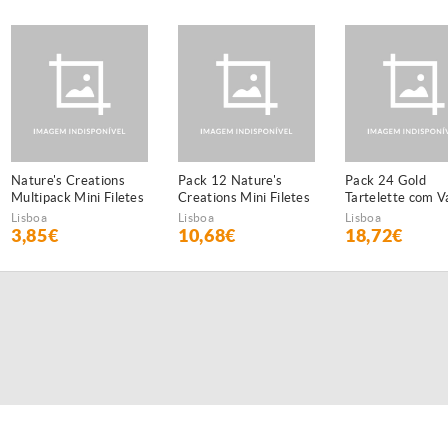
Nature's Creations
Pack 12 Nature's
Pack 24 Gold
Multipack Mini Filetes
Creations Mini Filetes
Tartelette com V
de Peixe do Oceano e
de Frango
Tomate
Lisboa
Lisboa
Lisboa
atum
3,85€
10,68€
18,72€