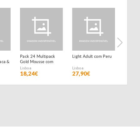
Pack 24 Multipack
Light Adult com Peru
Natural
aca &
Gold Mousse com
Salmão
Salmão
Lisboa
Lisboa
Lisboa
18,24€
27,90€
24,29