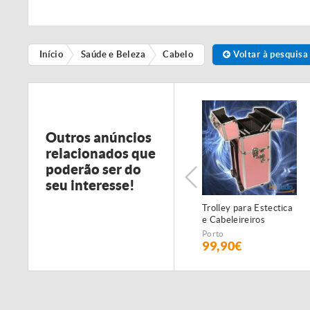
Início
Saúde e Beleza
Cabelo
Voltar à pesquisa
Outros anúncios
relacionados que
poderão ser do
seu interesse!
Trolley para Estectica
e Cabeleireiros
Porto
99,90€