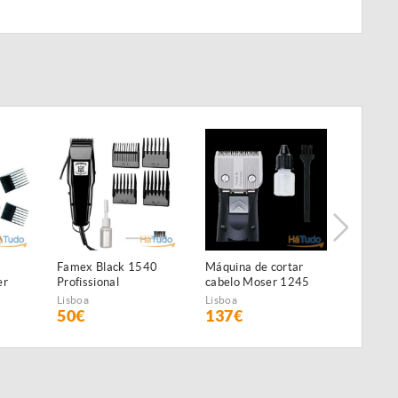
Famex Black 1540
Máquina de cortar
Marques
er
Profissional
cabelo Moser 1245
para tr
Class 45 NOVA
Lisboa
Lisboa
Lisboa
50€
137€
2.000