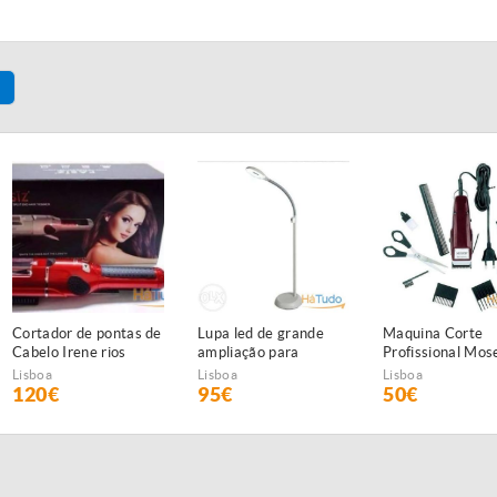
Cortador de pontas de
Lupa led de grande
Maquina Corte
Cabelo Irene rios
ampliação para
Profissional Mos
NOVAS
estética NOVA
1400 NOVA
Lisboa
Lisboa
Lisboa
120€
95€
50€