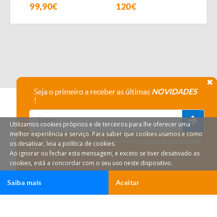
99,90€
120€
95
Seja o primeiro a receber as últimas
NOVIDADES
!
Utilizamos cookies próprios e de terceiros para lhe oferecer uma
melhor experiência e serviço. Para saber que cookies usamos e como
Declaro que compreendi e aceito a
Política de privacidade
os desativar, leia a política de cookies.
do HáTudo.
Ao ignorar ou fechar esta mensagem, e exceto se tiver desativado as
cookies, está a concordar com o seu uso neste dispositivo.
Anular subscrição
Saiba mais
Aceitar
Ligar
Email
HáTudo © 2026 Todos os direitos reservados.