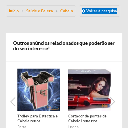
Início
Saúde e Beleza
Cabelo
Voltar à pesquisa
Outros anúncios relacionados que poderão ser
do seu interesse!
Trolley para Estectica e
Cortador de pontas de
Lupa
Cabeleireiros
Cabelo Irene rios
ampl
NOVAS
NOV
Porto
Lisboa
Lisbo