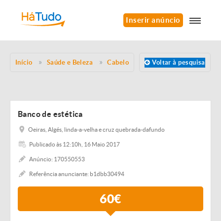
Inserir anúncio
Início
Saúde e Beleza
Cabelo
Voltar à pesquisa
Banco de estética
Oeiras, Algés, linda-a-velha e cruz quebrada-dafundo
Publicado às 12:10h, 16 Maio 2017
Anúncio: 170550553
Referência anunciante: b1dbb30494
60€