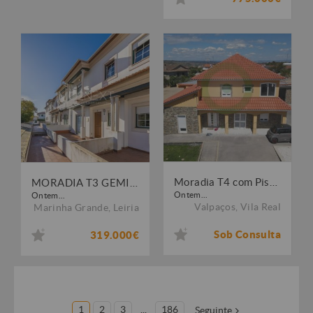
Moradia T4 com Piscina e Garagem em Vilarandelo
MORADIA T3 GEMINADA || CENTRO DA MARINHA GRANDE
Ontem...
Ontem...
Valpaços
,
Vila Real
Marinha Grande
,
Leiria
Sob Consulta
319.000€
1
2
3
...
186
Seguinte