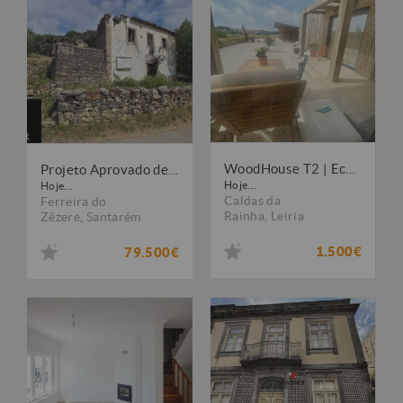
WoodHouse T2 | Eco-consciente | 5 min praia
Projeto Aprovado de 2 Moradias em Avecasta
Hoje...
Hoje...
Caldas da
Ferreira do
Rainha
,
Leiria
Zêzere
,
Santarém
1.500€
79.500€