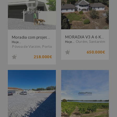
MORADIA V3 A 6 KMS DE FÁTIMA
Moradia com projeto Aprovado na Aguçadoura
Ourém
,
Santarém
Hoje...
Hoje...
Póvoa de Varzim
,
Porto
650.000€
218.000€