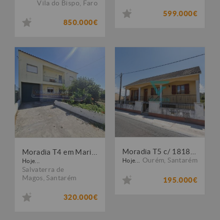
Vila do Bispo
,
Faro
599.000€
850.000€
Moradia T5 c/ 1818 m² de Terreno - CAXARIAS / OURÉM
Moradia T4 em Marinhais (M834)
Ourém
,
Santarém
Hoje...
Hoje...
Salvaterra de
Magos
,
Santarém
195.000€
320.000€