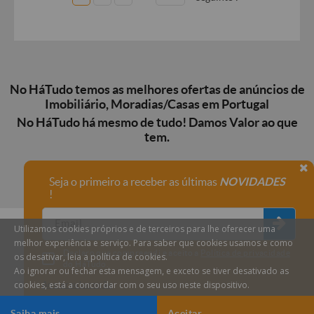
No HáTudo temos as melhores ofertas de anúncios de
Imobiliário, Moradias/Casas em Portugal
No HáTudo há mesmo de tudo! Damos Valor ao que
tem.
Seja o primeiro a receber as últimas
NOVIDADES
!
Utilizamos cookies próprios e de terceiros para lhe oferecer uma
melhor experiência e serviço. Para saber que cookies usamos e como
Declaro que compreendi e aceito a
Política de privacidade
os desativar, leia a política de cookies.
do HáTudo.
Ao ignorar ou fechar esta mensagem, e exceto se tiver desativado as
cookies, está a concordar com o seu uso neste dispositivo.
Anular subscrição
Saiba mais
Aceitar