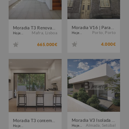
Moradia V16 | Paranhos | Porto
Moradia T3 Renovada | Garagem | Ericeira
Porto
,
Porto
Mafra
,
Lisboa
Hoje...
Hoje...
4.000€
665.000€
Moradia V3 Isolada de Arquitetura Moderna - Charneca de Caparica
Moradia T3 contemporânea nas Salema Villas, perto da praia
Almada
,
Setúbal
Hoje...
Hoje...