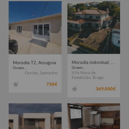
Moradia individual, para venda, Vila Nova de Famalicão - Brufe
Moradia T2, Atouguia
Ontem...
Ontem...
Vila Nova de
Ourém
,
Santarém
Famalicão
,
Braga
750€
349.000€