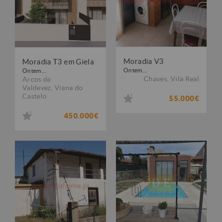
Moradia V3
Moradia T3 em Giela
Ontem...
Ontem...
Chaves
,
Vila Real
Arcos de
Valdevez
,
Viana do
Castelo
55.000€
450.000€