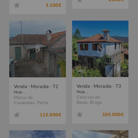
1.100€
Venda - Moradia - T3
Venda - Moradia - T2
Hoje...
Hoje...
Celorico de
Marco de
Basto
,
Braga
Canaveses
,
Porto
105.000€
115.000€