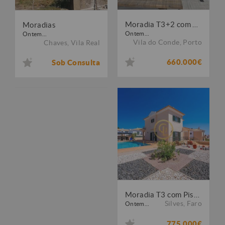
Moradia T3+2 com Piscina em Vilar ? Vila do Conde
Moradias
Ontem...
Ontem...
Vila do Conde
,
Porto
Chaves
,
Vila Real
660.000€
Sob Consulta
Moradia T3 com Piscina e Jardim em Alcantarilha
Silves
,
Faro
Ontem...
775.000€