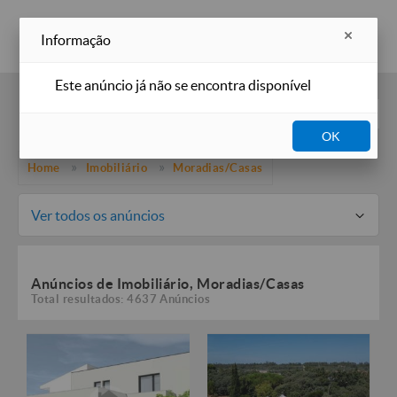
Inserir anúncio
Informação
Este anúncio já não se encontra disponível
Filtros
OK
Home
Imobiliário
Moradias/Casas
Ver todos os anúncios
Anúncios de Imobiliário, Moradias/Casas
Total resultados: 4637 Anúncios