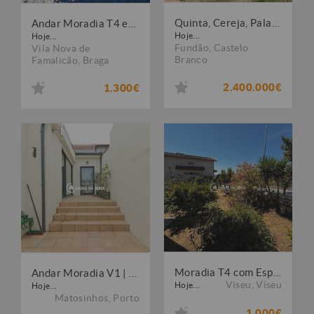
Quinta, Cereja, Palacete, frente Lago. Portugal, Castelo Branco, Fundão.
Andar Moradia T4 em Calendário, V. N. Famalicão
Hoje...
Hoje...
Fundão
,
Castelo
Vila Nova de
Branco
Famalicão
,
Braga
2.400.000€
1.300€
Moradia T4 com Espaço Exterior e Churrasqueira - Abraveses - Viseu
Andar Moradia V1 | Terraço Privativo | Matosinhos Centro
Viseu
,
Viseu
Hoje...
Hoje...
Matosinhos
,
Porto
1.000€