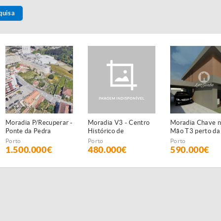
quisa
Moradia P/Recuperar -
Moradia V3 - Centro
Moradia Chave 
Ponte da Pedra
Histórico de
Mão T3 perto da 
Matosinhos
de Lavra, Matos
Porto
Porto
Porto
1.500.000€
480.000€
590.000€