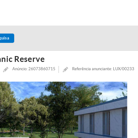
quisa
anic Reserve
Anúncio: 26073860715
Referência anunciante: LUX/00233