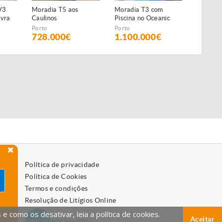
5 aos
Moradia T3 com
Moradia T3 com
M
Piscina no Oceanic
Piscina no Oceanic
P
Reserve
Reserve
R
Porto
Porto
P
0€
1.100.000€
1.000.000€
9
Política de privacidade
Política de Cookies
Termos e condições
Resolução de Litígios Online
 como os desativar, leia a política de cookies.
Aceitar