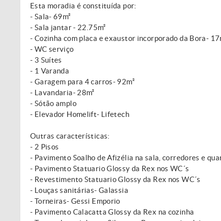
Esta moradia é constituída por:
- Sala- 69m²
- Sala jantar - 22.75m²
- Cozinha com placa e exaustor incorporado da Bora- 17
- WC serviço
- 3 Suítes
- 1 Varanda
- Garagem para 4 carros- 92m²
- Lavandaria- 28m²
- Sótão amplo
- Elevador Homelift- Lifetech
Outras características:
- 2 Pisos
- Pavimento Soalho de Afizélia na sala, corredores e qua
- Pavimento Statuario Glossy da Rex nos WC´s
- Revestimento Statuario Glossy da Rex nos WC´s
- Louças sanitárias- Galassia
- Torneiras- Gessi Emporio
- Pavimento Calacatta Glossy da Rex na cozinha