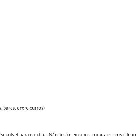
, bares, entre outros)
disponível para partilha. Não hesite em apresentar aos seus client