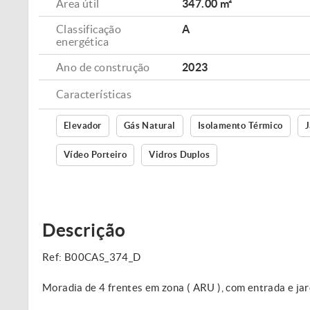
Área útil
347.00 m²
Classificação
A
energética
Ano de construção
2023
Características
Elevador
Gás Natural
Isolamento Térmico
J
Vídeo Porteiro
Vidros Duplos
Descrição
Ref: B00CAS_374_D
Moradia de 4 frentes em zona ( ARU ), com entrada e j