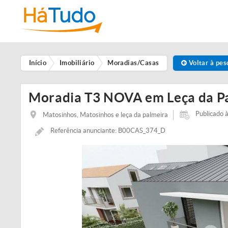
Início
Imobiliário
Moradias/Casas
Voltar à pes
Moradia T3 NOVA em Leça da Palm
Publicado 
Matosinhos, Matosinhos e leça da palmeira
Referência anunciante: B00CAS_374_D