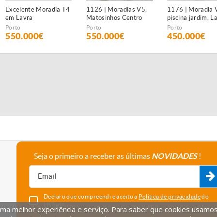
 T4
1126 | Moradias V5,
1176 | Moradia V3
Moradia T
Matosinhos Centro
piscina jardim, Lavra
Caulinos
Porto
Porto
Porto
550.000€
450.000€
728.00
Seja o primeiro a receber as últimas
NOVIDADES
!
A empresa
Fale connosco
Recrutamento
Parceiros
Declaro que compreendi e aceito a
Política de privacidade
do
HáTudo.
uma melhor experiência e serviço. Para saber que cookies usamos e