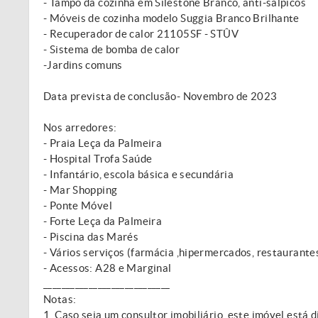
- Tampo da cozinha em Silestone Branco, anti-salpicos
- Móveis de cozinha modelo Suggia Branco Brilhante
- Recuperador de calor 21105SF - STÛV
- Sistema de bomba de calor
-Jardins comuns
Data prevista de conclusão- Novembro de 2023
Nos arredores:
- Praia Leça da Palmeira
- Hospital Trofa Saúde
- Infantário, escola básica e secundária
- Mar Shopping
- Ponte Móvel
- Forte Leça da Palmeira
- Piscina das Marés
- Vários serviços (farmácia ,hipermercados, restaurantes
- Acessos: A28 e Marginal
____________________________
Notas:
1. Caso seja um consultor imobiliário, este imóvel está 