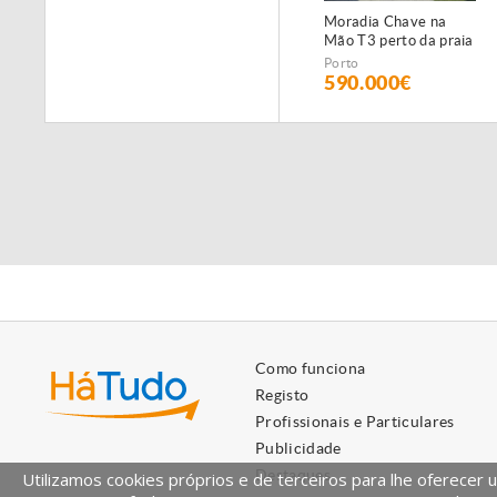
Moradia V3 - Centro
Moradia Chave na
Excelente Moradia
Histórico de
Mão T3 perto da praia
em Lavra
Matosinhos
de Lavra, Matosinhos
Porto
Porto
Porto
480.000€
590.000€
550.000€
Como funciona
Registo
Profissionais e Particulares
Publicidade
Destaques
Utilizamos cookies próprios e de terceiros para lhe oferecer 