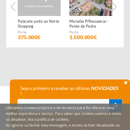
Palacete junto ao Norte
Moradia P/Recuperar -
Mora
Shopping
Ponte da Pedra
Hist
Porto
Porto
Port
375.000€
1.500.000€
480
Seja o primeiro a receber as últimas
NOVIDADES
!
Utilizamos cookies próprios e de terceiros para lhe oferecer uma
melhor experiência e serviço. Para saber que cookies usamos e como
Declaro que compreendi e aceito a
Política de privacidade
os desativar, leia a política de cookies.
do HáTudo.
Ao ignorar ou fechar esta mensagem, e exceto se tiver desativado as