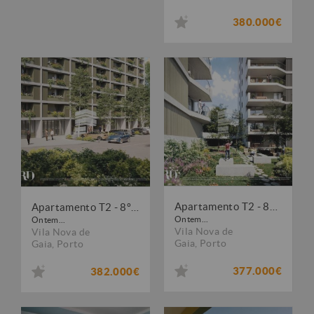
380.000€
Apartamento T2 - 8º piso - em construção
Apartamento T2 - 8º piso - em construção
Ontem...
Ontem...
Vila Nova de
Vila Nova de
Gaia
,
Porto
Gaia
,
Porto
377.000€
382.000€