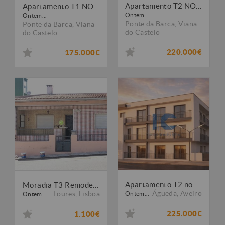
Apartamento T2 NOVO
Apartamento T1 NOVO
Ontem...
Ontem...
Ponte da Barca
,
Viana
Ponte da Barca
,
Viana
do Castelo
do Castelo
220.000€
175.000€
Apartamento T2 novo - Empreendimento Beiral - Recardães - Águeda
Moradia T3 Remodelada Catujal / Loures
Águeda
,
Aveiro
Loures
,
Lisboa
Ontem...
Ontem...
225.000€
1.100€