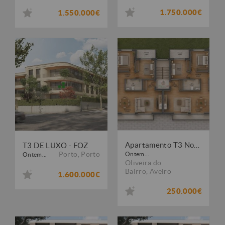
1.750.000€
1.550.000€
Apartamento T3 Novo- Chave na Mão
T3 DE LUXO - FOZ
Porto
,
Porto
Ontem...
Ontem...
Oliveira do
Bairro
,
Aveiro
1.600.000€
250.000€