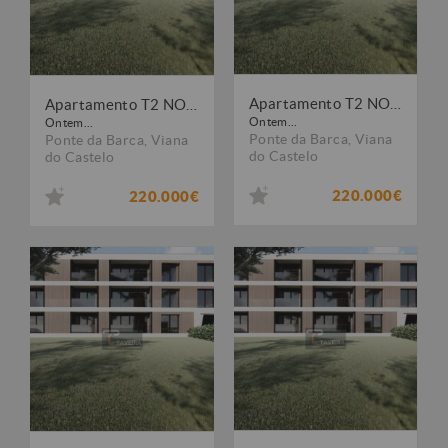
Apartamento T2 NOVO
Apartamento T2 NOVO
Ontem...
Ontem...
Ponte da Barca
,
Viana
Ponte da Barca
,
Viana
do Castelo
do Castelo
220.000€
220.000€