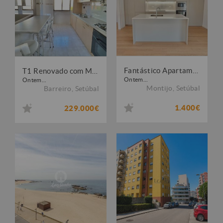
Fantástico Apartamento T2 R/CH Montijo - Coz. Equipada, Lavandaria, 1 Suite, 2Wcs
T1 Renovado com Marquise na Rua Bartolomeu Dias Excelente Localização
Ontem...
Ontem...
Montijo
,
Setúbal
Barreiro
,
Setúbal
1.400€
229.000€