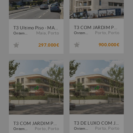
T3 COM JARDIM PRIVATIVO JUNTO À AVENIDA DA BOAVISTA
T3 Ultimo Piso - MAIA
Porto
,
Porto
Maia
,
Porto
Ontem...
Ontem...
900.000€
297.000€
T3 DE LUXO COM JARDIM PRIVATIVO NA FOZ
T3 COM JARDIM PRIVATIVO - PERTO DA FOZ
Porto
,
Porto
Porto
,
Porto
Ontem...
Ontem...