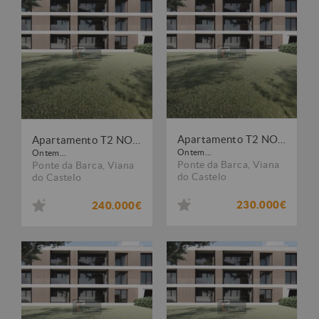
Apartamento T2 NOVO
Apartamento T2 NOVO
Ontem...
Ontem...
Ponte da Barca
,
Viana
Ponte da Barca
,
Viana
do Castelo
do Castelo
230.000€
240.000€