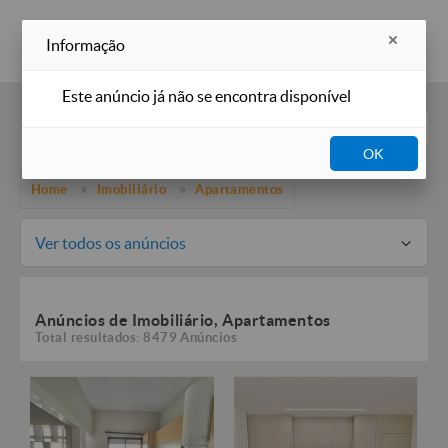
Inserir anúncio
Informação
Este anúncio já não se encontra disponível
Filtros
OK
Home
Imobiliário
Apartamentos
Ver todos os anúncios
Anúncios de Imobiliário, Apartamentos
Total resultados: 8479 Anúncios