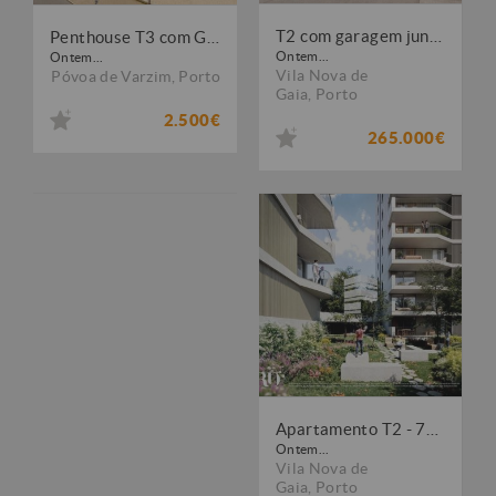
T2 com garagem junto ao El Corte Inglés Paço de Rei, Vila Nova de Gaia
Penthouse T3 com Garagem, Piscina e Vista Mar na Póvoa de Varzim
Ontem...
Ontem...
Vila Nova de
Póvoa de Varzim
,
Porto
Gaia
,
Porto
2.500€
265.000€
Apartamento T2 - 7º piso - em construção
Ontem...
Vila Nova de
Gaia
,
Porto