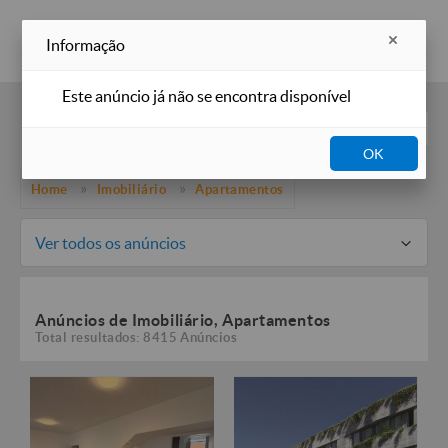
Inserir anúncio
Informação
Este anúncio já não se encontra disponível
Filtros
OK
Home
Imobiliário
Apartamentos
Ver todos os anúncios
Anúncios de Imobiliário, Apartamentos
Total resultados: 8415 Anúncios