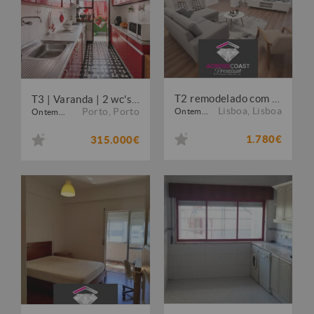
T2 remodelado com duas varandas
T3 | Varanda | 2 wc's | à Constituição | Porto
Lisboa
,
Lisboa
Porto
,
Porto
Ontem...
Ontem...
1.780€
315.000€