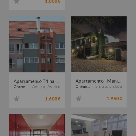
1.000€
Apartamento - Manique de Baixo
Apartamento T4 na Rotunda da Pirâmides a 10 minutos da UA
Sintra
,
Lisboa
Aveiro
,
Aveiro
Ontem...
Ontem...
1.950€
1.600€