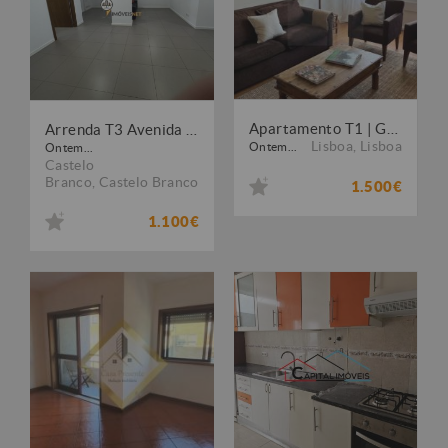
Apartamento T1 | Garagem | Mobilado
Arrenda T3 Avenida 1º de Maio
Lisboa
,
Lisboa
Ontem...
Ontem...
Castelo
Branco
,
Castelo Branco
1.500€
1.100€