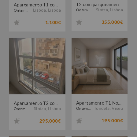
T2 com parqueamento- Na rua cidade do Faro Algueirão Mem Martins
Apartamento T1 com porteiro e elevador para arrendar em Olaias
Sintra
,
Lisboa
Lisboa
,
Lisboa
Ontem...
Ontem...
355.000€
1.100€
Apartamento T1 Novo em Tondela | Design Moderno e Excelente Localização
Apartamento T2 com Excelentes Áreas e 2 Frentes Solares Tapada das Mercês
Tondela
,
Viseu
Sintra
,
Lisboa
Ontem...
Ontem...
195.000€
295.000€