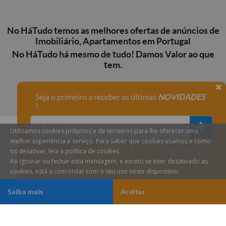
No HáTudo temos as melhores ofertas de anúncios de
Imobiliário, Apartamentos em Portugal
No HáTudo há mesmo de tudo! Damos Valor ao que
tem.
Seja o primeiro a receber as últimas
NOVIDADES
!
Utilizamos cookies próprios e de terceiros para lhe oferecer uma
melhor experiência e serviço. Para saber que cookies usamos e como
Declaro que compreendi e aceito a
Política de privacidade
os desativar, leia a política de cookies.
do HáTudo.
Ao ignorar ou fechar esta mensagem, e exceto se tiver desativado as
cookies, está a concordar com o seu uso neste dispositivo.
Anular subscrição
Saiba mais
Aceitar
HáTudo © 2026 Todos os direitos reservados.