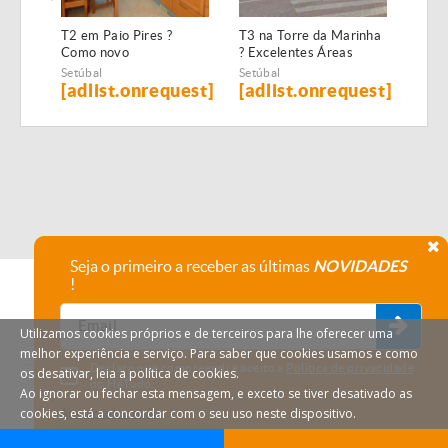
T2 em Paio Pires ?
T3 na Torre da Marinha
T3 ót
Como novo
? Excelentes Áreas
Amo
Setúbal
Setúbal
Setúb
[adlist.onrequest]
[adlist.onrequest]
[ad
Seja o primeiro a receber as últimas
NOVIDADES
!
Utilizamos cookies próprios e de terceiros para lhe oferecer uma
melhor experiência e serviço. Para saber que cookies usamos e como
Declaro que compreendi e aceito a
Política de privacidade
os desativar, leia a política de cookies.
do HáTudo.
Ao ignorar ou fechar esta mensagem, e exceto se tiver desativado as
cookies, está a concordar com o seu uso neste dispositivo.
Anular subscrição