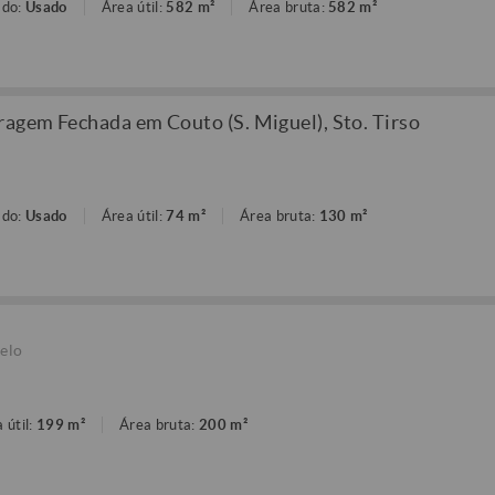
ado:
Usado
Área útil:
582 m²
Área bruta:
582 m²
gem Fechada em Couto (S. Miguel), Sto. Tirso
ado:
Usado
Área útil:
74 m²
Área bruta:
130 m²
elo
 útil:
199 m²
Área bruta:
200 m²