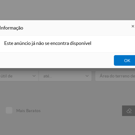
Informação
Este anúncio já não se encontra disponível
Imobiliá
OK
dos
Venda
Arrendar
Para Férias
Mais Baratos