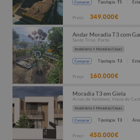
Tipologia:
T5
Est
Comprar
349.000€
Preço:
Andar Moradia T3 com Gara
Santo Tirso
,
Porto
Imobiliário
Moradias/Casas
Tipologia:
T3
Est
Comprar
160.000€
Preço:
Moradia T3 em Giela
Arcos de Valdevez
,
Viana do Cast
Imobiliário
Moradias/Casas
Tipologia:
T3
Área
Comprar
450.000€
Preço: