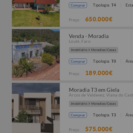
Tipologia:
T4
Est
Comprar
650.000€
Preço:
Venda - Moradia
Loulé
,
Faro
Imobiliário
Moradias/Casas
Tipologia:
T0
Área
Comprar
189.000€
Preço:
Moradia T3 em Giela
Arcos de Valdevez
,
Viana do Cast
Imobiliário
Moradias/Casas
Tipologia:
T3
Área
Comprar
575.000€
Preço: