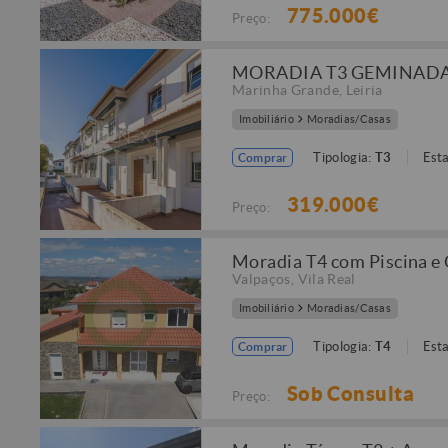
775.000€
Preço:
MORADIA T3 GEMINADA
Marinha Grande
,
Leiria
Imobiliário
Moradias/Casas
Tipologia:
T3
Est
Comprar
319.000€
Preço:
Moradia T4 com Piscina e
Valpaços
,
Vila Real
Imobiliário
Moradias/Casas
Tipologia:
T4
Est
Comprar
Sob Consulta
Preço: