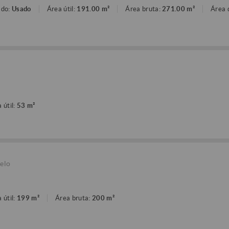
ado:
Usado
Área útil:
191.00 m²
Área bruta:
271.00 m²
Área 
 útil:
53 m²
elo
 útil:
199 m²
Área bruta:
200 m²