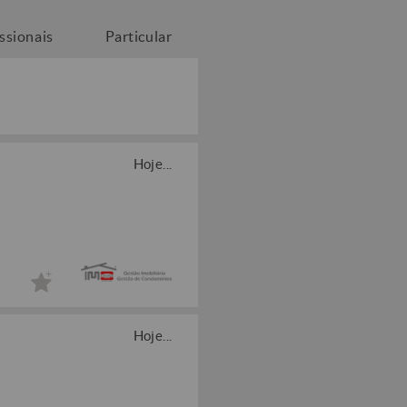
issionais
Particular
Hoje...
Hoje...