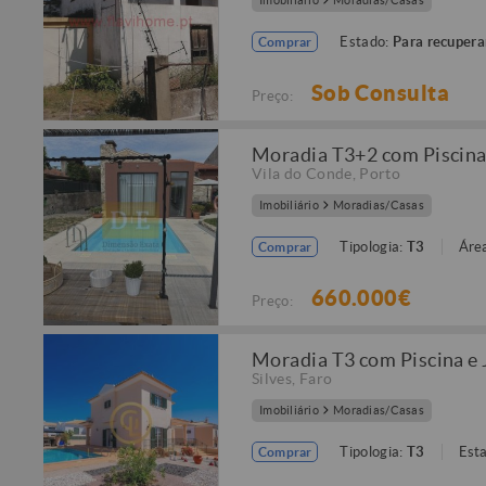
Imobiliário
Moradias/Casas
Estado:
Para recupera
Comprar
Sob Consulta
Preço:
Moradia T3+2 com Piscina 
Vila do Conde
,
Porto
Imobiliário
Moradias/Casas
Tipologia:
T3
Área
Comprar
660.000€
Preço:
Moradia T3 com Piscina e 
Silves
,
Faro
Imobiliário
Moradias/Casas
Tipologia:
T3
Est
Comprar