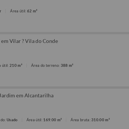
r
Área útil:
62 m²
em Vilar ? Vila do Conde
 útil:
210 m²
Área do terreno:
388 m²
Jardim em Alcantarilha
ado:
Usado
Área útil:
169.00 m²
Área bruta:
310.00 m²