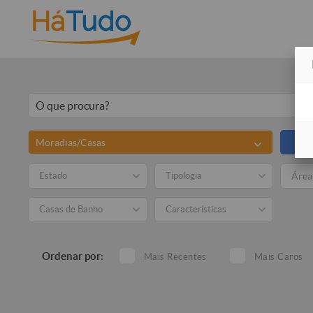
Moradias/Casas
To
Estado
Tipologia
Casas de Banho
Características
Ordenar por:
Mais Recentes
Mais Caros