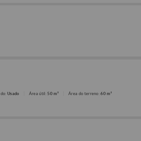
ado:
Usado
Área útil:
50 m²
Área do terreno:
60 m²