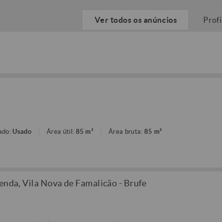
Ver todos os anúncios
Prof
ado:
Usado
Área útil:
85 m²
Área bruta:
85 m²
enda, Vila Nova de Famalicão - Brufe