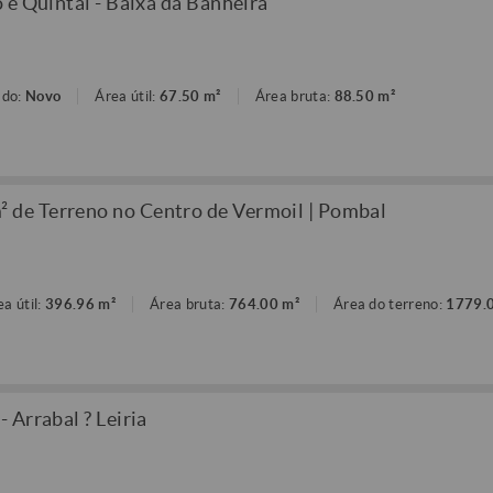
 e Quintal - Baixa da Banheira
ado:
Novo
Área útil:
67.50 m²
Área bruta:
88.50 m²
de Terreno no Centro de Vermoil | Pombal
ea útil:
396.96 m²
Área bruta:
764.00 m²
Área do terreno:
1779.
 Arrabal ? Leiria