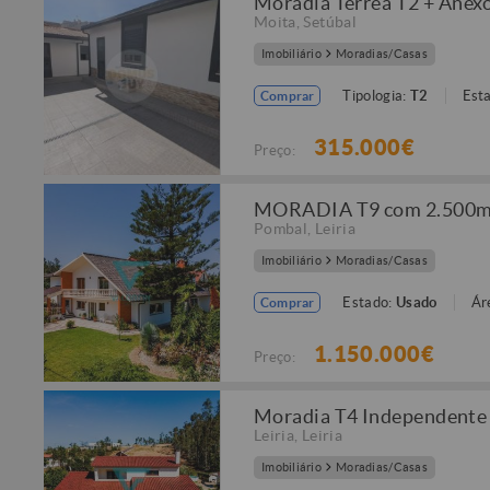
Moradia Térrea T2 + Anexo
Moita
,
Setúbal
Imobiliário
Moradias/Casas
Tipologia:
T2
Est
Comprar
315.000€
Preço:
MORADIA T9 com 2.500m² 
Pombal
,
Leiria
Imobiliário
Moradias/Casas
Estado:
Usado
Ár
Comprar
1.150.000€
Preço:
Moradia T4 Independente -
Leiria
,
Leiria
Imobiliário
Moradias/Casas