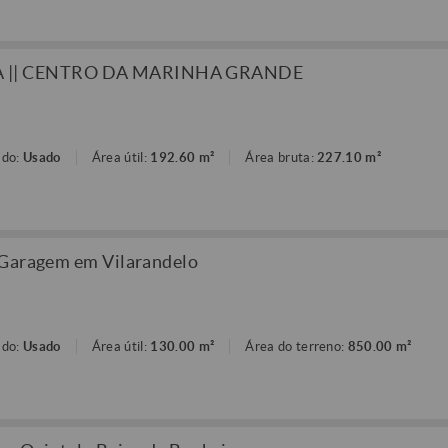
 || CENTRO DA MARINHA GRANDE
ado:
Usado
Área útil:
192.60 m²
Área bruta:
227.10 m²
 Garagem em Vilarandelo
ado:
Usado
Área útil:
130.00 m²
Área do terreno:
850.00 m²