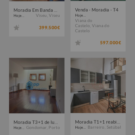
Venda - Moradia - T4
Moradia Em Banda T4 Com Aquecimento e Garagem - Viseu
Viseu
,
Viseu
Hoje...
Hoje...
Viana do
Castelo
,
Viana do
399.500€
Castelo
597.000€
Moradia T1+1 reabilitada com jardim junto à frente ribeirinha do Barreiro
Moradia T3+1 de luxo em Condomínio Fechado
Barreiro
,
Setúbal
Gondomar
,
Porto
Hoje...
Hoje...