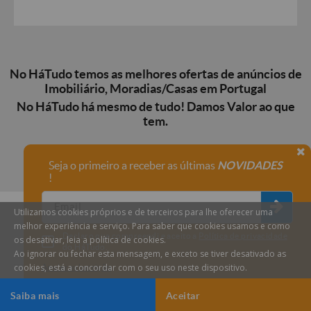
No HáTudo temos as melhores ofertas de anúncios de
Imobiliário, Moradias/Casas em Portugal
No HáTudo há mesmo de tudo! Damos Valor ao que
tem.
Seja o primeiro a receber as últimas
NOVIDADES
!
Utilizamos cookies próprios e de terceiros para lhe oferecer uma
melhor experiência e serviço. Para saber que cookies usamos e como
Declaro que compreendi e aceito a
Política de privacidade
os desativar, leia a política de cookies.
do HáTudo.
Ao ignorar ou fechar esta mensagem, e exceto se tiver desativado as
cookies, está a concordar com o seu uso neste dispositivo.
Anular subscrição
Saiba mais
Aceitar