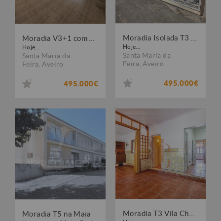
Moradia Isolada T3 com 2.860 m² de Terreno e Garagem em Santa Maria de Lamas ? Aveiro
Moradia V3+1 com Ampla Garagem, Terraço e Terreno Rústico em Canedo, Aveiro
Hoje...
Hoje...
Santa Maria da
Santa Maria da
Feira
,
Aveiro
Feira
,
Aveiro
495.000€
495.000€
Moradia T3 Vila Chã de Ourique
Moradia T5 na Maia