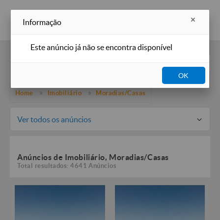
Inserir anúncio
Informação
Este anúncio já não se encontra disponível
Filtros
OK
Home
Imobiliário
Moradias/Casas
Ver todos os anúncios
Anúncios de Imobiliário, Moradias/Casas
Total resultados: 4641 Anúncios