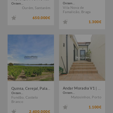
Ontem...
Ontem...
Vila Nova de
Ourém
,
Santarém
Famalicão
,
Braga
650.000€
1.300€
Andar Moradia V1 | Terraço Privativo | Matosinhos Centro
Quinta, Cerejal, Palacete, frente Lago. Portugal, Castelo Branco, Fundão.
Ontem...
Ontem...
Matosinhos
,
Porto
Fundão
,
Castelo
Branco
1.100€
2.400.000€