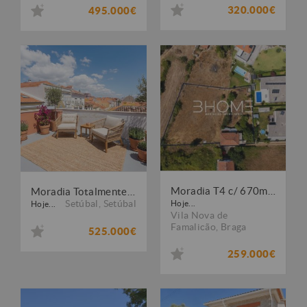
320.000€
495.000€
Moradia T4 c/ 670m2 de quintal + Terreno independente com 1.300m2
Moradia Totalmente Renovada com 3 Pisos ? Garagem e Terraço de 15 m² ? Centro de Setúbal
Setúbal
,
Setúbal
Hoje...
Hoje...
Vila Nova de
Famalicão
,
Braga
525.000€
259.000€