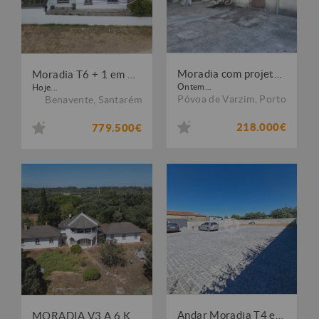
Moradia com projeto Aprovado na Aguçadoura
Moradia T6 + 1 em Benavente (B688)
Ontem...
Hoje...
Póvoa de Varzim
,
Porto
Benavente
,
Santarém
218.000€
779.500€
Andar Moradia T4 em Calendário, V. N. Famalicão
MORADIA V3 A 6 KMS DE FÁTIMA