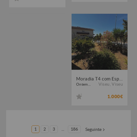
Moradia T4 com Espaço Exterior e Churrasqueira - Abraveses - Viseu
Viseu
,
Viseu
Ontem...
1.000€
1
2
3
...
186
Seguinte