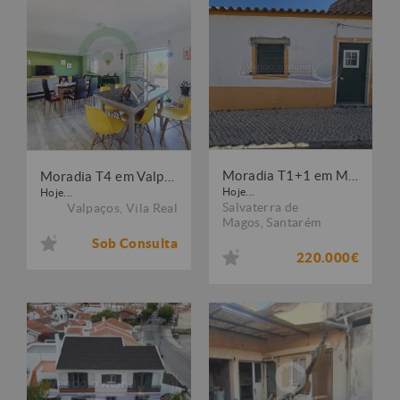
Moradia T1+1 em Muge (MG065)
Moradia T4 em Valpaços
Hoje...
Hoje...
Salvaterra de
Valpaços
,
Vila Real
Magos
,
Santarém
Sob Consulta
220.000€