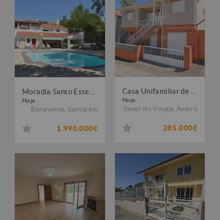
Casa Unifamiliar de 2 Pisos com Terraço em Paradela, Aveiro
Moradia Santo Estevão - Herdade do Zambujeiro
Hoje...
Hoje...
Sever do Vouga
,
Aveiro
Benavente
,
Santarém
285.000€
1.990.000€